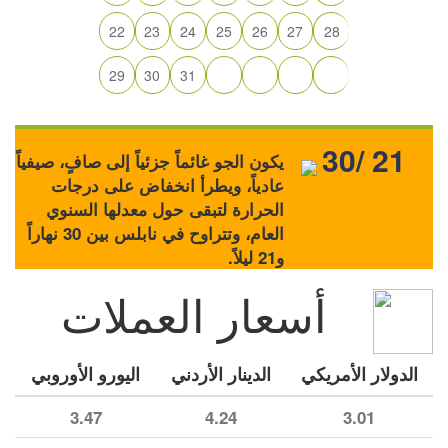
22
23
24
25
26
27
28
29
30
31
30/ 21
يكون الجو غائماً جزئياً إلى صافٍ، صيفياً
عادياً، ويطرأ انخفاض على درجات
الحرارة لتبقى حول معدلها السنوي
العام، وتتراوح في نابلس بين 30 نهاراً
و21 ليلاً.
أسعار العملات
الدولار الأمريكي
الدينار الأردني
اليورو الأوروبي
3.47
4.24
3.01