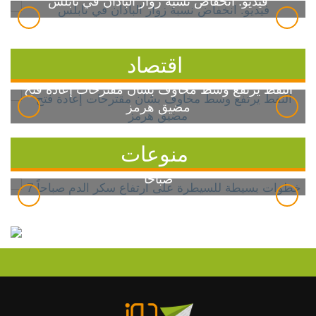
فيديو: انخفاض نسبة زوار الباذان في نابلس
اقتصاد
النفط يرتفع وسط مخاوف بشأن مقترحات إعادة فتح
مضيق هرمز
منوعات
7 خطوات بسيطة للسيطرة على ارتفاع سكر الدم
صباحاً