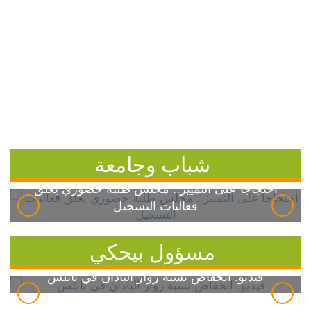
شباب وجامعة
احتجاجاً على التمييز.. مجلس طلبة خضوري يعلق
فعاليات التسجيل
مسؤول بيحكي
فيديو: انخفاض نسبة زوار الباذان في نابلس