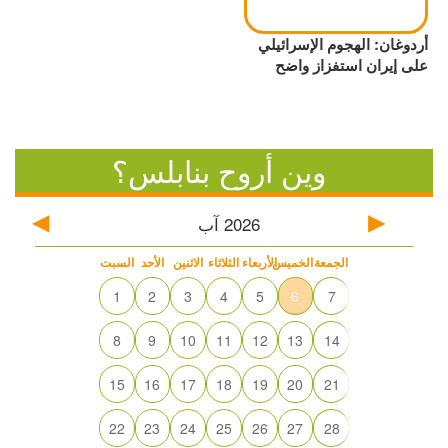
أردوغان: الهجوم الإسرائيلي
على إيران استفزاز واضح
وين أروح بنابلس؟
2026
آب
الجمعة
الخميس
الأربعاء
الثلاثاء
الاثنين
الأحد
السبت
1
2
3
4
5
6
7
8
9
10
11
12
13
14
15
16
17
18
19
20
21
22
23
24
25
26
27
28