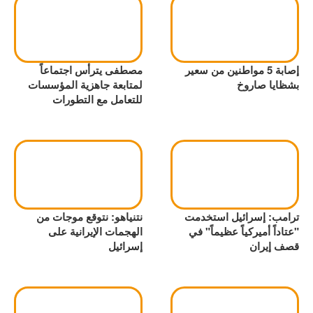
إصابة 5 مواطنين من سعير
مصطفى يترأس اجتماعاً
بشظايا صاروخ
لمتابعة جاهزية المؤسسات
للتعامل مع التطورات
ترامب: إسرائيل استخدمت
نتنياهو: نتوقع موجات من
"عتاداً أميركياً عظيماً" في
الهجمات الإيرانية على
قصف إيران
إسرائيل