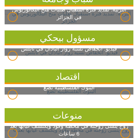
التربية: تمديد فترة استقبال طلبات منح البكالوريوس
في الجزائر
مسؤول بيحكي
فيديو: انخفاض نسبة زوار الباذان في نابلس
اقتصاد
البنوك الفلسطينية تضع
منوعات
زوج ينسى زوجته في محطة وقود ويكتشف غيابها بعد
6 ساعات