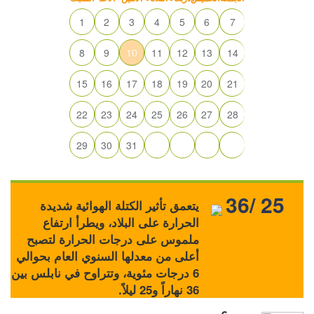
1
2
3
4
5
6
7
8
9
10
11
12
13
14
15
16
17
18
19
20
21
22
23
24
25
26
27
28
29
30
31
36/ 25
يتعمق تأثير الكتلة الهوائية شديدة
الحرارة على البلاد، ويطرأ ارتفاع
ملموس على درجات الحرارة لتصبح
أعلى من معدلها السنوي العام بحوالي
6 درجات مئوية، وتتراوح في نابلس بين
36 نهاراً و25 ليلاً.