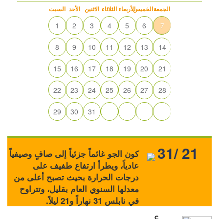
الجمعة
الخميس
الأربعاء
الثلاثاء
الاثنين
الأحد
السبت
1
2
3
4
5
6
7
8
9
10
11
12
13
14
15
16
17
18
19
20
21
22
23
24
25
26
27
28
29
30
31
31/ 21
كون الجو غائماً جزئياً إلى صافٍ وصيفياً
عادياً، ويطرأ ارتفاع طفيف على
درجات الحرارة بحيث تصبح أعلى من
معدلها السنوي العام بقليل، وتتراوح
في نابلس 31 نهاراً و21 ليلاً.