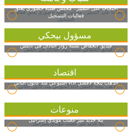
احتجاجاً على التمييز.. مجلس طلبة خضوري يعلق
فعاليات التسجيل
مسؤول بيحكي
فيديو: انخفاض نسبة زوار الباذان في نابلس
اقتصاد
الذهب يتجه لأفضل أداء أسبوعي منذ كانون الثاني
منوعات
بيلا حديد تثير غضب مؤيدي إسرائيل