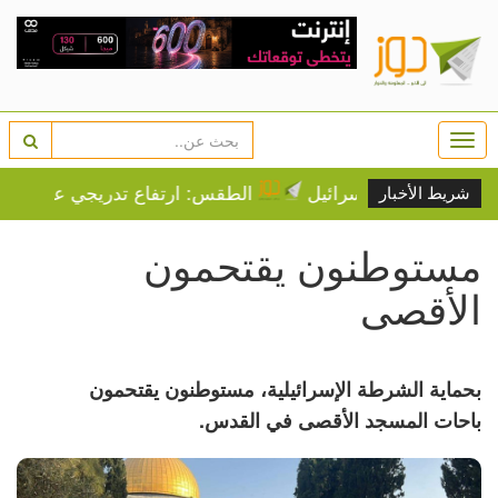
Togg
navi
غضب مؤيدي إسرائيل
الطقس: ارتفاع تدريجي على درجات ال
شريط الأخبار
مستوطنون يقتحمون
الأقصى
بحماية الشرطة الإسرائيلية، مستوطنون يقتحمون
باحات المسجد الأقصى في القدس.