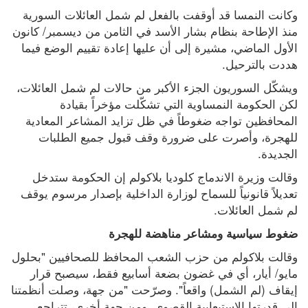
وكانت النمسا قد أوقفت بالفعل لم شمل العائلات السورية 
منذ الإطاحة بنظام بشار الأسد في الثامن من ديسمبر/ كانون 
الأول الماضي، مشيرة إلى أن عليها إعادة تقييم الوضع فيما 
هددت بالترحيل.
ويشكّل السوريون الجزء الأكبر من حالات لم شمل العائلات، 
لكن الحكومة النمساوية التي تشكّلت مؤخراً بقيادة 
المحافظين تواجه ضغوطاً في ظل تزايد المشاعر المعادية 
للهجرة، وأصرت على ضرورة وقف قبول جميع الطلبات 
الجديدة.
وقالت وزيرة الاندماج كلوديا بلاكولم إن الحكومة ستدخل 
تعديلاً قانونياً للسماح لوزارة الداخلية بإصدار مرسوم يوقف 
لم شمل العائلات.
ضغوط سياسية ومشاعر مناهضة للهجرة
وقالت بلاكولم من حزب الشعب المحافظ للصحافيين "بحلول 
مايو/ أيار، أي في غضون بضعة أسابيع فقط، سيصبح قرار 
إيقاف (لم الشمل) واقعاً". وصرّحت "من جهة، وصلت أنظمتنا 
إلى قدرتها الاستيعابية القصوى. ومن جهة أخرى، تتراجع 