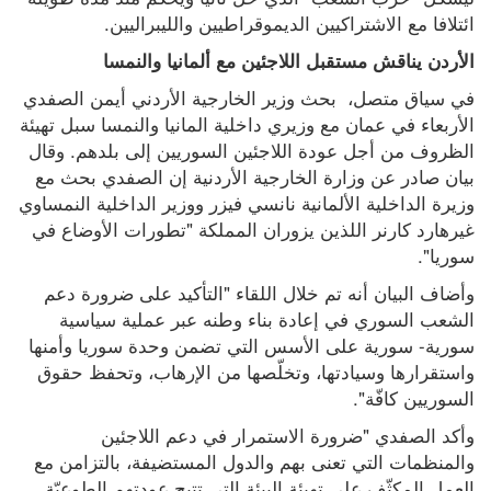
ائتلافا مع الاشتراكيين الديموقراطيين والليبراليين.
الأردن يناقش مستقبل اللاجئين مع ألمانيا والنمسا
في سياق متصل،  بحث وزير الخارجية الأردني أيمن الصفدي 
الأربعاء في عمان مع وزيري داخلية المانيا والنمسا سبل تهيئة 
الظروف من أجل عودة اللاجئين السوريين إلى بلدهم. وقال 
بيان صادر عن وزارة الخارجية الأردنية إن الصفدي بحث مع 
وزيرة الداخلية الألمانية نانسي فيزر ووزير الداخلية النمساوي 
غيرهارد كارنر اللذين يزوران المملكة "تطورات الأوضاع في 
سوريا".
وأضاف البيان أنه تم خلال اللقاء "التأكيد على ضرورة دعم 
الشعب السوري في إعادة بناء وطنه عبر عملية سياسية 
سورية- سورية على الأسس التي تضمن وحدة سوريا وأمنها 
واستقرارها وسيادتها، وتخلّصها من الإرهاب، وتحفظ حقوق 
السوريين كافّة".
وأكد الصفدي "ضرورة الاستمرار في دعم اللاجئين 
والمنظمات التي تعنى بهم والدول المستضيفة، بالتزامن مع 
العمل المكثّف على تهيئة البيئة التي تتيح عودتهم الطوعيّة 