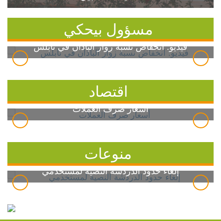
مسؤول بيحكي
فيديو: انخفاض نسبة زوار الباذان في نابلس
اقتصاد
أسعار صرف العملات
منوعات
إلغاء حدود الدردشة النصية لمستخدمي