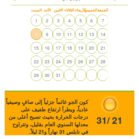
الجمعة
الخميس
الأربعاء
الثلاثاء
الاثنين
الأحد
السبت
1
2
3
4
5
6
7
8
9
10
11
12
13
14
15
16
17
18
19
20
21
22
23
24
25
26
27
28
29
30
31
كون الجو غائماً جزئياً إلى صافٍ وصيفياً
عادياً، ويطرأ ارتفاع طفيف على
درجات الحرارة بحيث تصبح أعلى من
31/ 21
معدلها السنوي العام بقليل، وتتراوح
في نابلس 31 نهاراً و21 ليلاً.