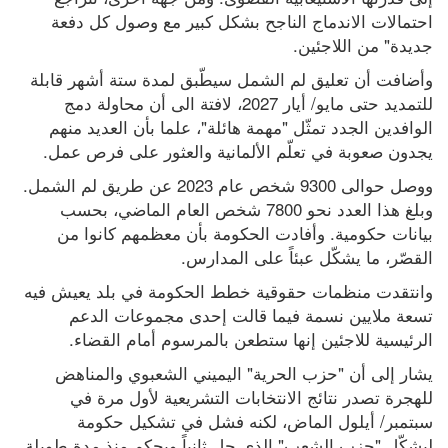
احتمالات الاندماج الناجح بشكل كبير مع وصول كل دفعة 
جديدة" من اللاجئين.
وأضافت أن تعليق لم الشمل سيطّبق لمدة ستة أشهر قابلة 
للتمديد حتى مايو/ أيار 2027، لافتة الى أن محاولة دمج 
الوافدين الجدد تمثّل "مهمة هائلة"، علما بأن العديد منهم 
يجدون صعوبة في تعلّم الألمانية والعثور على فرص عمل.
ووصل حوالى 9300 شخص عام 2023 عن طريق لم الشمل. 
وبلغ هذا العدد نحو 7800 شخص العام الماضي، بحسب 
بيانات حكومية. وأفادت الحكومة بأن معظمهم كانوا من 
القصّر، ما يشكّل عبئاً على المدارس.
وانتقدت منظمات حقوقية خطط الحكومة في بلد يعيش فيه 
تسعة ملايين نسمة فيما قالت إحدى مجموعات الدعم 
الرئيسية للاجئين إنها ستطعن بالمرسوم أمام القضاء.
يشار إلى أن "حزب الحرية" اليميني الشعبوي والمناهض 
للهجرة تصدر نتائج الانتخابات التشريعية لأول مرة في 
سبتمبر/ أيلول الماض، لكنه فشل في تشكيل حكومة 
ليشكّل "حزب الشعب" الذي حل ثانياً ويحكم منذ مدة طويلة 