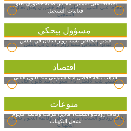
احتجاجاً على التمييز.. مجلس طلبة خضوري يعلق
فعاليات التسجيل
مسؤول بيحكي
فيديو: انخفاض نسبة زوار الباذان في نابلس
اقتصاد
الذهب يتجه لأفضل أداء أسبوعي منذ كانون الثاني
منوعات
زفاف رونالدو السبت؟ ماديرا تترقب وقائمة النجوم
تشعل التكهنات