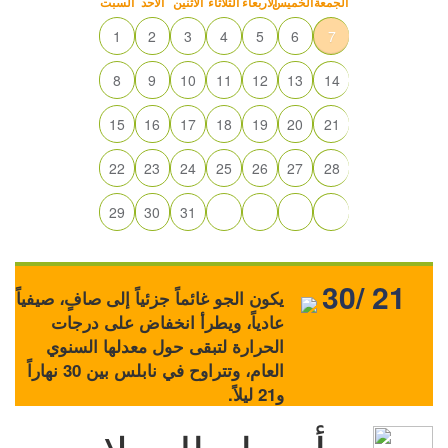
الجمعة
الخميس
الأربعاء
الثلاثاء
الاثنين
الأحد
السبت
1
2
3
4
5
6
7
8
9
10
11
12
13
14
15
16
17
18
19
20
21
22
23
24
25
26
27
28
29
30
31
30/ 21
يكون الجو غائماً جزئياً إلى صافٍ، صيفياً
عادياً، ويطرأ انخفاض على درجات
الحرارة لتبقى حول معدلها السنوي
العام، وتتراوح في نابلس بين 30 نهاراً
و21 ليلاً.