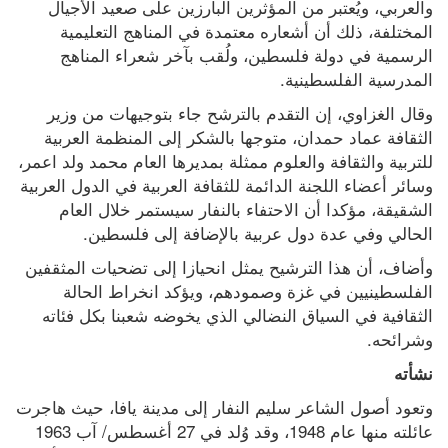
والعربي، ويُعتبر من المؤثرين البارزين على صعيد الأجيال 
المختلفة، ذلك أن أشعاره معتمدة في المناهج التعليمية 
الرسمية في دولة فلسطين، ولُقب بآخر شعراء المناهج 
المدرسية الفلسطينية.
وقال الغزاوي، إن التقدم بالترشح جاء بتوجيهات من وزير 
الثقافة عماد حمدان، متوجها بالشكر إلى المنظمة العربية 
للتربية والثقافة والعلوم ممثلة بمديرها العام محمد ولد اعمر، 
وسائر أعضاء اللجنة الدائمة للثقافة العربية في الدول العربية 
الشقيقة، مؤكدا أن الاحتفاء بالنفار سيستمر خلال العام 
الحالي وفي عدة دول عربية بالإضافة إلى فلسطين.
وأضاف، أن هذا الترشيح يمثل انحيازا إلى تضحيات المثقفين 
الفلسطينيين في غزة وصمودهم، ويؤكد انخراط الحالة 
الثقافية في السياق النضالي الذي يخوضه شعبنا بكل فئاته 
وشرائحه.
نشأته
وتعود أصول الشاعر سليم النفار إلى مدينة يافا، حيث هاجرت 
عائلته منها عام 1948، وقد وُلد في 27 أغسطس/ آب 1963 