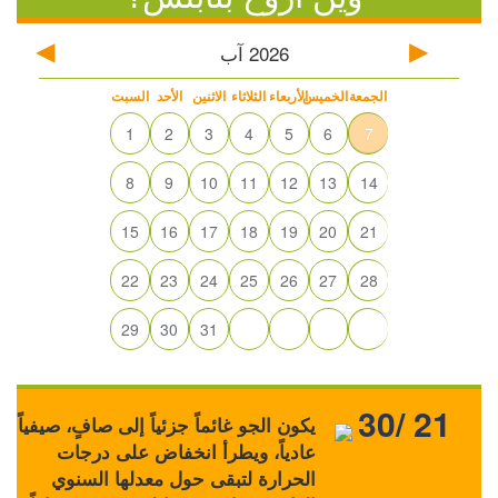
2026
آب
الجمعة
الخميس
الأربعاء
الثلاثاء
الاثنين
الأحد
السبت
1
2
3
4
5
6
7
8
9
10
11
12
13
14
15
16
17
18
19
20
21
22
23
24
25
26
27
28
29
30
31
30/ 21
يكون الجو غائماً جزئياً إلى صافٍ، صيفياً
عادياً، ويطرأ انخفاض على درجات
الحرارة لتبقى حول معدلها السنوي