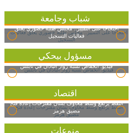
شباب وجامعة
احتجاجاً على التمييز.. مجلس طلبة خضوري يعلق
فعاليات التسجيل
مسؤول بيحكي
فيديو: انخفاض نسبة زوار الباذان في نابلس
اقتصاد
النفط يرتفع وسط مخاوف بشأن مقترحات إعادة فتح
مضيق هرمز
منوعات