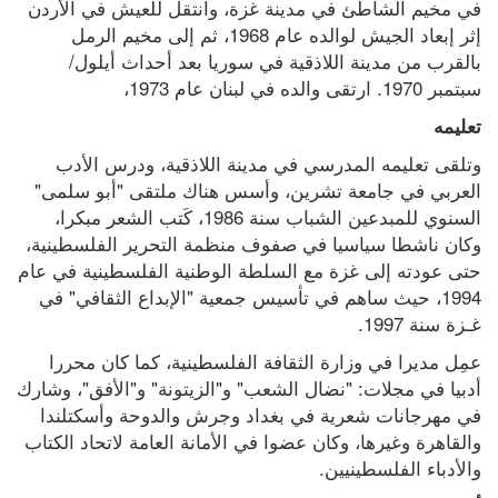
في مخيم الشاطئ في مدينة غزة، وانتقل للعيش في الأردن 
إثر إبعاد الجيش لوالده عام 1968، ثم إلى مخيم الرمل 
بالقرب من مدينة اللاذقية في سوريا بعد أحداث أيلول/ 
سبتمبر 1970. ارتقى والده في لبنان عام 1973،
تعليمه
وتلقى تعليمه المدرسي في مدينة اللاذقية، ودرس الأدب 
العربي في جامعة تشرين، وأسس هناك ملتقى "أبو سلمى" 
السنوي للمبدعين الشباب سنة 1986، كَتب الشعر مبكرا، 
وكان ناشطا سياسيا في صفوف منظمة التحرير الفلسطينية، 
حتى عودته إلى غزة مع السلطة الوطنية الفلسطينية في عام 
1994، حيث ساهم في تأسيس جمعية "الإبداع الثقافي" في 
غـزة سنة 1997.
عمِل مديرا في وزارة الثقافة الفلسطينية، كما كان محررا 
أدبيا في مجلات: "نضال الشعب" و"الزيتونة" و"الأفق"، وشارك 
في مهرجانات شعرية في بغداد وجرش والدوحة وأسكتلندا 
والقاهرة وغيرها، وكان عضوا في الأمانة العامة لاتحاد الكتاب 
والأدباء الفلسطينيين.