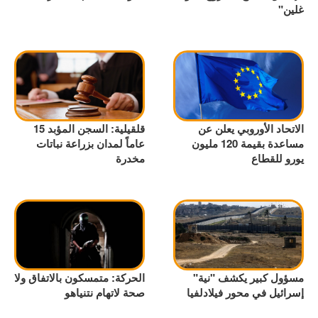
غلين"
الاتحاد الأوروبي يعلن عن
قلقيلية: السجن المؤبد 15
مساعدة بقيمة 120 مليون
عاماً لمدان بزراعة نباتات
يورو للقطاع
مخدرة
مسؤول كبير يكشف "نية"
الحركة: متمسكون بالاتفاق ولا
إسرائيل في محور فيلادلفيا
صحة لاتهام نتنياهو