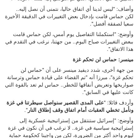
وأضاف: "ليس لدينا أي اتفاق حاليا، نتمنى أن نصل إليه.. 
لكن حماس قامت بإدخال بعض التغييرات في الدقيقة الأخيرة 
سعيا لصفقة أفضل".
وأوضح: "استكملنا التفاصيل يوم أمس، لكن حماس قامت 
ببعض التغييرات صباح اليوم.. من جهتنا، نرغب في التقدم في 
هذا الاتفاق".
مينسر: حماس لن تحكم غزة
من جهة أخرى، شدد ديفيد مينسر على أن "حماس لن 
تحكم غزة"، مبرزا أنه "تم القضاء على قيادة حماس وترسانة 
صواريخها وتعريض أنفاقها للخطر.. حماس لم تعد بالقوة التي 
كانت عليها في السابق".
وأردف قائلا: "
على المدى القصير سنواصل سيطرتنا في غزة 
".
ونأمل تخطي العقبات أمام اتفاق وقف إطلاق النار
وأوضح: "إسرائيل ستنتقل من إستراتيجية عسكرية إلى 
إستراتيجية سياسية في غزة.. لا نرغب في أن نكون في غزة 
ليوم واحد أكثر من الضرورة، لكن من واجبنا كحكومة حماية 