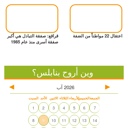
اعتقال 22 مواطناً من الضفة
قراقع: صفقة التبادل هي أكبر
صفقة أسرى منذ عام 1985
وين أروح بنابلس؟
2026
آب
الجمعة
الخميس
الأربعاء
الثلاثاء
الاثنين
الأحد
السبت
1
2
3
4
5
6
7
8
9
10
11
12
13
14