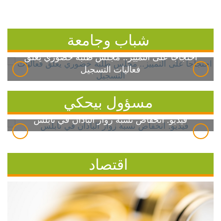
شباب وجامعة
احتجاجاً على التمييز.. مجلس طلبة خضوري يعلق
فعاليات التسجيل
مسؤول بيحكي
فيديو: انخفاض نسبة زوار الباذان في نابلس
اقتصاد