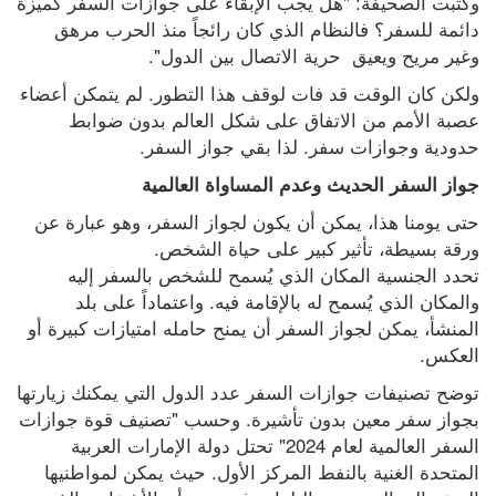
وكتبت الصحيفة: "هل يجب الإبقاء على جوازات السفر كميزة 
دائمة للسفر؟ فالنظام الذي كان رائجاً منذ الحرب مرهق 
وغير مريح ويعيق  حرية الاتصال بين الدول".
ولكن كان الوقت قد فات لوقف هذا التطور. لم يتمكن أعضاء 
عصبة الأمم من الاتفاق على شكل العالم بدون ضوابط 
حدودية وجوازات سفر. لذا بقي جواز السفر.
جواز السفر الحديث وعدم المساواة العالمية
حتى يومنا هذا، يمكن أن يكون لجواز السفر، وهو عبارة عن 
ورقة بسيطة، تأثير كبير على حياة الشخص. 
تحدد الجنسية المكان الذي يُسمح للشخص بالسفر إليه 
والمكان الذي يُسمح له بالإقامة فيه. واعتماداً على بلد 
المنشأ، يمكن لجواز السفر أن يمنح حامله امتيازات كبيرة أو 
العكس.
توضح تصنيفات جوازات السفر عدد الدول التي يمكنك زيارتها 
بجواز سفر معين بدون تأشيرة. وحسب "تصنيف قوة جوازات 
السفر العالمية لعام 2024" تحتل دولة الإمارات العربية 
المتحدة الغنية بالنفط المركز الأول. حيث يمكن لمواطنيها 