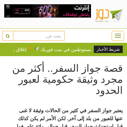
Togg
navi
ثر اعتداء للمستوطنين في بيت فوريك
إغلاق وعزل واقتلاع أ
شريط الأخبار
قصة جواز السفر.. أكثر من
مجرد وثيقة حكومية لعبور
الحدود
يعتبر جواز السفر في كثير من الحالات وثيقة لا غنى
عنها للعبور من بلد إلى آخر. لكن الأمر لم يكن كذلك
قبل استحداث جواز السفر قبل حوالي مائة عام. فما