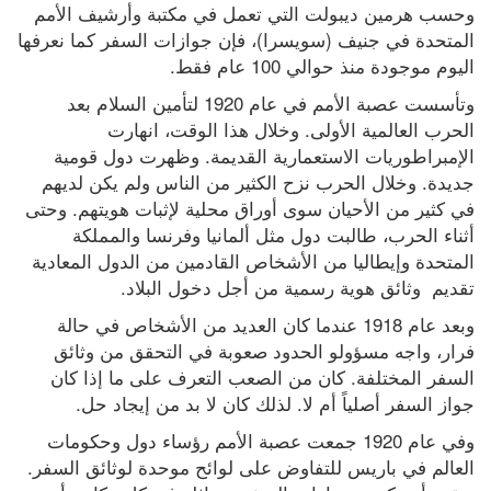
وحسب هرمين ديبولت التي تعمل في مكتبة وأرشيف الأمم 
المتحدة في جنيف (سويسرا)، فإن جوازات السفر كما نعرفها 
اليوم موجودة منذ حوالي 100 عام فقط.
وتأسست عصبة الأمم في عام 1920 لتأمين السلام بعد 
الحرب العالمية الأولى. وخلال هذا الوقت، انهارت 
الإمبراطوريات الاستعمارية القديمة. وظهرت دول قومية 
جديدة. وخلال الحرب نزح الكثير من الناس ولم يكن لديهم 
في كثير من الأحيان سوى أوراق محلية لإثبات هويتهم. وحتى 
أثناء الحرب، طالبت دول مثل ألمانيا وفرنسا والمملكة 
المتحدة وإيطاليا من الأشخاص القادمين من الدول المعادية 
تقديم  وثائق هوية رسمية من أجل دخول البلاد.
وبعد عام 1918 عندما كان العديد من الأشخاص في حالة 
فرار، واجه مسؤولو الحدود صعوبة في التحقق من وثائق 
السفر المختلفة. كان من الصعب التعرف على ما إذا كان 
جواز السفر أصلياً أم لا. لذلك كان لا بد من إيجاد حل.
وفي عام 1920 جمعت عصبة الأمم رؤساء دول وحكومات 
العالم في باريس للتفاوض على لوائح موحدة لوثائق السفر. 