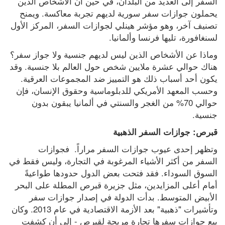
السفر إلى العديد من البلدان، في حين أن الأشخاص الذين 
يحملون جوازات سفر سورية لديهم تجربة معاكسة. ويمنح 
تصنيف آخر، وهو مؤشر هينلي لجوازات السفر، المركز الأول 
لسنغافورة، تليها فرنسا وألمانيا.
وماذا عن الأشخاص الذين ليس لديهم جنسية ولا جواز سفر؟ 
هناك حوالي عشرة ملايين شخص حول العالم بلا جنسية. وقد 
يكون أحد أسباب ذلك هو التمييز ضد المجموعات العرقية. 
وحسب المعهد الأمريكي للدبلوماسية وحقوق الإنسان، فإن 
حوالي 70% من الغجر والسنتي في ألمانيا يبقون بدون 
جنسية.
قبرص: جوازات السفر الذهبية
وتظهر إحدى عيوب جوازات السفر مراراً.  فجوازات 
السفر من أكثر الأشياء المرغوبة في التجارة، وليس فقط في 
السوق السوداء. فقد فتحت بعض الدول حدودها طواعيةً 
أمام أعلى المزايدين، مثل جزيرة قبرص المطلة على البحر 
الأبيض المتوسط. بدأت الدولة في إصدار جوازات سفر 
وتأشيرات "ذهبية" بعد الأزمة الاقتصادية في عام 2013. وكان 
بيع جوازات سفرها تجارة مربحة لقبرص - إلى أن كشفت 