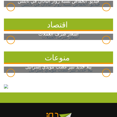
فيديو: انخفاض نسبة زوار الباذان في نابلس
اقتصاد
أسعار صرف العملات
منوعات
بيلا حديد تثير غضب مؤيدي إسرائيل