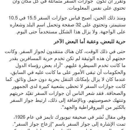
وتقرر أن تكون  جوازات السفر متماثلة في كل مكان وأن 
تحتوي على نفس المعلومات.
ومنذ ذلك الحين، أصبح قياس جوازات السفر 15.5 في 10.5 
سنتيمتر، وتحتوي على 32 صفحة وتحمل اسم البلد وشعاره 
على الواجهة. ولا يزال هذا الشكل مستخدماً حتى اليوم.
حرية للبعض، وعقبة أما البعض الآخر
حتى في ذلك الوقت، كان هناك منتقدون لجواز السفر. وكانت 
حجتهم أن هذه الوثيقة لم تكن تخدم حرية المسافرين بقدر 
ما كانت تخدم السيطرة عليهم. "أراد بعض رؤساء الدول 
والحكومات أن تبقى الأمور على ما كانت عليه في السابق، 
عندما كان لا يزال بإمكانك التنقل بحرية دون حمل وثائق. كما 
كانت جوازات السفر لا تحظى بشعبية كبيرة لدى الجمهور 
والصحافة. فقد شعر الناس أن جوازات السفر تقيّد حريتهم 
وتنتهك خصوصيتهم. وبالإضافة إلى ذلك، ارتبط جواز السفر 
بالكثير من البيروقراطية والجهد".
وفي مقال نُشر في صحيفة نيويورك تايمز في عام 1926، 
تمت الإشارة إلى جواز السفر باسم "إزعاج جواز السفر". 