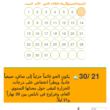
الجمعة
الخميس
الأربعاء
الثلاثاء
الاثنين
الأحد
السبت
1
2
3
4
5
6
7
8
9
10
11
12
13
14
15
16
17
18
19
20
21
22
23
24
25
26
27
28
29
30
31
30/ 21
يكون الجو غائماً جزئياً إلى صافٍ، صيفياً
عادياً، ويطرأ انخفاض على درجات
الحرارة لتبقى حول معدلها السنوي
العام، وتتراوح في نابلس بين 30 نهاراً
و21 ليلاً.