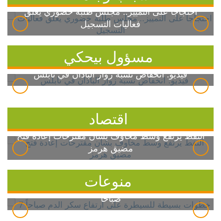
احتجاجاً على التمييز.. مجلس طلبة خضوري يعلق
فعاليات التسجيل
مسؤول بيحكي
فيديو: انخفاض نسبة زوار الباذان في نابلس
اقتصاد
النفط يرتفع وسط مخاوف بشأن مقترحات إعادة فتح
مضيق هرمز
منوعات
7 خطوات بسيطة للسيطرة على ارتفاع سكر الدم
صباحاً