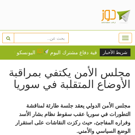
Togg
navi
ا ستوقع اتفاقية دفاع مشترك اليوم
اليونسكو تدرج 3 مواقع عربية على قائمة التراث المهدد
شريط الأخبار
مجلس الأمن يكتفي بمراقبة
الأوضاع المتقلبة في سوريا
مجلس الأمن الدولي يعقد جلسة طارئة لمناقشة
التطورات في سوريا عقب سقوط نظام بشار الأسد
وفراره المفاجئ، حيث ركزت النقاشات على استقرار
الوضع السياسي والأمني.