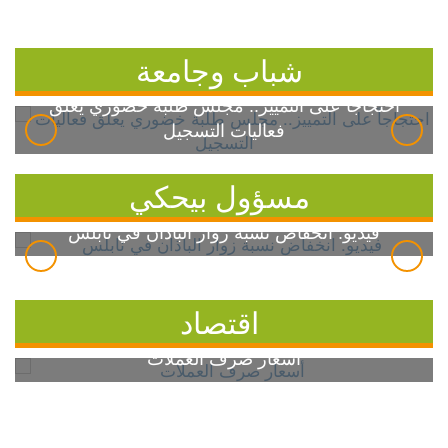
شباب وجامعة
احتجاجاً على التمييز.. مجلس طلبة خضوري يعلق
فعاليات التسجيل
مسؤول بيحكي
فيديو: انخفاض نسبة زوار الباذان في نابلس
اقتصاد
أسعار صرف العملات