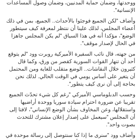
ووحدتها، وضمان حماية المدنيين، وضمان وصول المساعدات 
الإنسانية".
وأضاف "لكن الجميع فوجئوا بالأحداث.. الجميع، بمن في ذلك 
أعضاء المجلس، لذلك علينا أن ننتظر لمعرفة كيف سيتطور 
الوضع"، مؤكدا أنه في هذا السياق "لم يكن المجلس جاهزا 
في الحال لإصدار موقف".
من جهته، قال نائب السفيرة الأميركية روبرت وود "لم يتوقع 
أحد أن تنهار القوات السورية كقصر من ورق، وكما قال 
كثيرون خلال النقاشات.. الوضع متقلب للغاية ومن المحتمل 
أن يتغير على أساس يومي في الوقت الحالي. لذلك نحن 
بحاجة إلى أن نرى كيف يتطور".
وحسب الدبلوماسي الأميركي "رغم كل شيء تحدّث الجميع 
تقريبا عن ضرورة احترام سيادة سوريا ووحدة أراضيها 
واستقلالها، وعن المخاوف بشأن الوضع الإنساني"، لافتا إلى 
أن المجلس "سيعمل على إصدار إعلان مشترك للتحدث 
بصوت واحد".
وأضاف وود "سنرى ما إذا كنا سنتوصل إلى رسالة موحدة في 