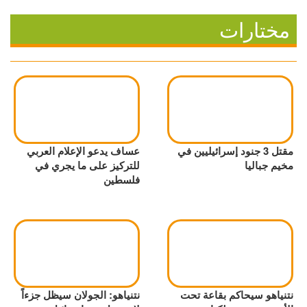
مختارات
مقتل 3 جنود إسرائيليين في
عساف يدعو الإعلام العربي
مخيم جباليا
للتركيز على ما يجري في
فلسطين
نتنياهو سيحاكم بقاعة تحت
نتنياهو: الجولان سيظل جزءاً