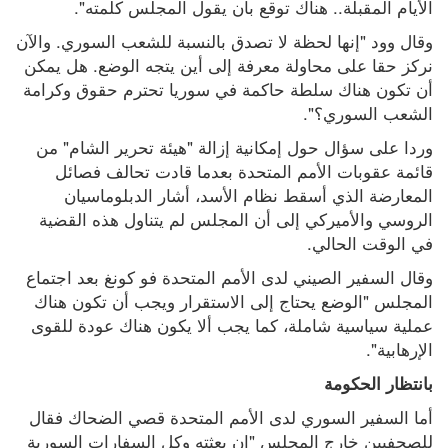
الأيام المقبلة.. هناك توقع بأن يقول المجلس كلمته".
وقال وود "إنها لحظة لا تصدق بالنسبة للشعب السوري. والآن 
نركز حقا على محاولة معرفة إلى أين يتجه الوضع. هل يمكن 
أن تكون هناك سلطة حاكمة في سوريا تحترم حقوق وكرامة 
الشعب السوري؟".
وردا على سؤال حول إمكانية إزالة "هيئة تحرير الشام" من 
قائمة عقوبات الأمم المتحدة بعدما قادت تحالف فصائل 
المعارضة الذي أسقط نظام الأسد، أشار الدبلوماسيان 
الروسي والأميركي إلى أن المجلس لم يتناول هذه القضية 
في الوقت الحالي.
وقال السفير الصيني لدى الأمم المتحدة فو كونغ بعد اجتماع 
المجلس "الوضع يحتاج إلى الاستقرار ويجب أن تكون هناك 
عملية سياسية شاملة، كما يجب ألا يكون هناك عودة للقوى 
الإرهابية".
بانتظار الحكومة
أما السفير السوري لدى الأمم المتحدة قصي الضحاك فقال 
للصحفيين خارج المجلس "إن بعثته وكل السفارات السورية 