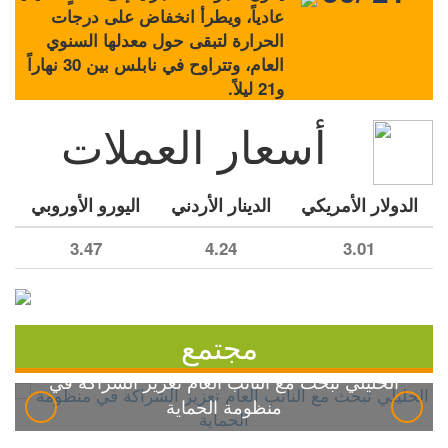
عادياً، ويطرأ انخفاض على درجات
الحرارة لتبقى حول معدلها السنوي
العام، وتتراوح في نابلس بين 30 نهاراً
و21 ليلاً.
أسعار العملات
الدولار الأمريكي
الدينار الأردني
اليورو الأوروبي
3.47
4.24
3.01
مجتمع
الخليلي تبحث مع النائب العام تعزيز الشراكة في
منظومة الحماية