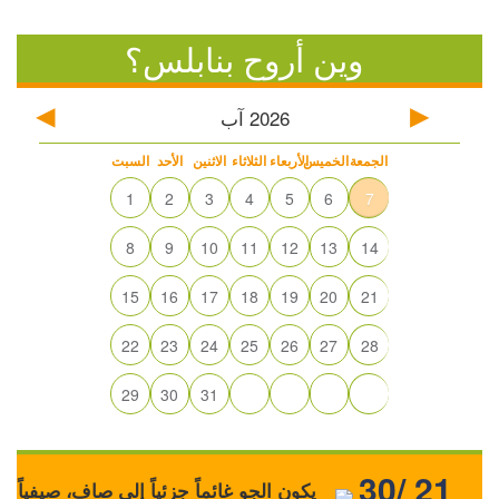
وين أروح بنابلس؟
2026
آب
الجمعة
الخميس
الأربعاء
الثلاثاء
الاثنين
الأحد
السبت
1
2
3
4
5
6
7
8
9
10
11
12
13
14
15
16
17
18
19
20
21
22
23
24
25
26
27
28
29
30
31
30/ 21
يكون الجو غائماً جزئياً إلى صافٍ، صيفياً