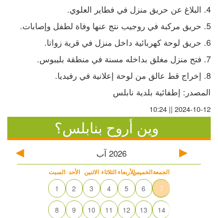
4. البلاغ عن حريق منزل في فطاير العلوي.
5. حريق مركبة في روجيب نتج عنها وفاة لطفل وإصابات.
6. حريق لوحة كهربائية داخل منزل في قرية زواتا.
7. فتح منزل مغلق بداخله مسنة في منطقة بليبوس.
8. إخراج قط عالق من لوحة إعلانية في رفيديا.
المصدر: إطفائية بلدية نابلس
2024-10-12 || 10:24
وين أروح بنابلس؟
2026
آب
الجمعة
الخميس
الأربعاء
الثلاثاء
الاثنين
الأحد
السبت
1
2
3
4
5
6
7
8
9
10
11
12
13
14