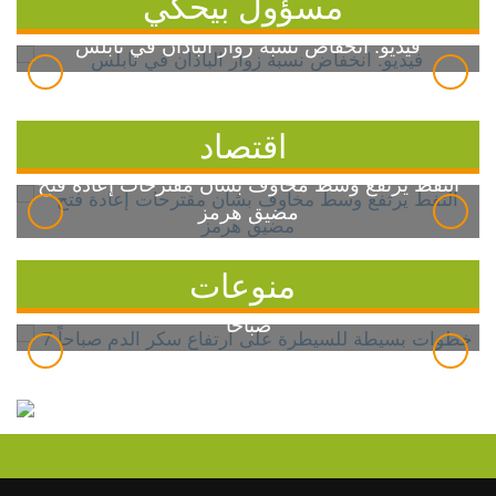
مسؤول بيحكي
فيديو: انخفاض نسبة زوار الباذان في نابلس
اقتصاد
النفط يرتفع وسط مخاوف بشأن مقترحات إعادة فتح
مضيق هرمز
منوعات
7 خطوات بسيطة للسيطرة على ارتفاع سكر الدم
صباحاً