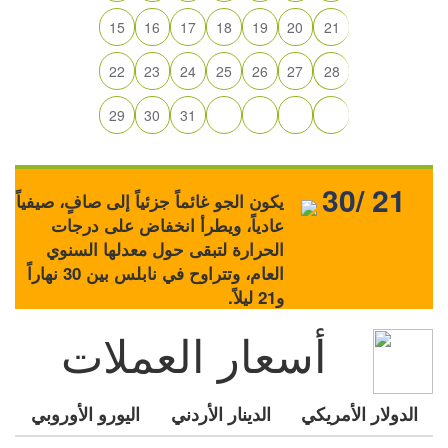
15
16
17
18
19
20
21
22
23
24
25
26
27
28
29
30
31
30/ 21
يكون الجو غائماً جزئياً إلى صافٍ، صيفياً
عادياً، ويطرأ انخفاض على درجات
الحرارة لتبقى حول معدلها السنوي
العام، وتتراوح في نابلس بين 30 نهاراً
و21 ليلاً.
أسعار العملات
الدولار الأمريكي
الدينار الأردني
اليورو الأوروبي