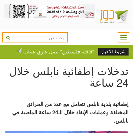
Togg
navi
من البوسنة.. "قافلة فلسطين" تصل غازي عنتاب
النفط ي
شريط الأخبار
تدخلات إطفائية نابلس خلال
24 ساعة
إطفائية بلدية نابلس تتعامل مع عدد من الحرائق
المختلفة وعمليات الإنقاذ خلال الـ24 ساعة الماضية في
نابلس.