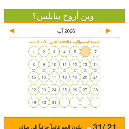
وين أروح بنابلس؟
2026
آب
الجمعة
الخميس
الأربعاء
الثلاثاء
الاثنين
الأحد
السبت
1
2
3
4
5
6
7
8
9
10
11
12
13
14
15
16
17
18
19
20
21
22
23
24
25
26
27
28
29
30
31
31/ 21
يكون الجو غائماً جزئياً إلى صافٍ