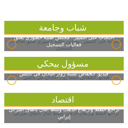
شباب وجامعة
احتجاجاً على التمييز.. مجلس طلبة خضوري يعلق
فعاليات التسجيل
مسؤول بيحكي
فيديو: انخفاض نسبة زوار الباذان في نابلس
اقتصاد
تراجع النفط وارتفاع الذهب وسط آمال باتفاق أميركي
إيراني