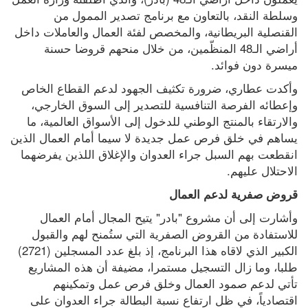
وسلطة النقد، بالتعاون مع برنامج تصدير الممول من 
القنصلية البريطانية، والمخصص لفئة العمال والعاملات داخل 
أراضي الـ48 المنظّمين، من خلال منحهم قروضا حسنة 
ميسرة دون فوائد.
وأكدت عطاري، ضرورة تكثيف الجهود لدعم القطاع الخاص 
وإعطائه الفرصة التنافسية للتصدير إلى السوق الخارجي، 
والارتقاء بالمنتج الوطني للدخول إلى الأسواق العالمية، ما 
يساهم في خلق فرص عمل جديدة لا سيما أمام العمال الذين 
انقطعت بهم السبل جراء العدوان والإغلاق اللذين يفرضهما 
الاحتلال عليهم.
قروض صفرية لدعم العمال
وأشارت إلى أن مشروع "بادر" يتيح المجال أمام العمال 
للاستفادة من القروض الصفرية التي ستُمنح لهم والقبول 
الكبير الذي لاقاه هذا البرنامج، إذ بلغ عدد المسجلين (2721) 
طلبا، وما زال التسجيل مستمرا، مضيفة أن هذه المشاريع 
تأتي لدعم صمود العمال وخلق فرص عمل وتمكينهم 
اقتصادياً، في ظل ارتفاع نسبة البطالة جراء العدوان على 