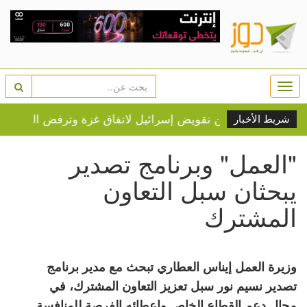
Togg
navi
شريط الأخبار
"العمل" وبرنامج تصدير
يبحثان سبل التعاون
المشترك
وزيرة العمل إيناس العطاري تبحث مع مدير برنامج
تصدير نسيم نور سبل تعزيز التعاون المشترك، في
مجال دعم القطاع الخاص وإعطائه الفرصة للمنافسة