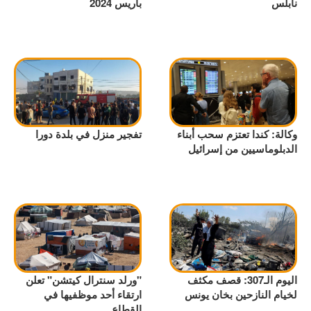
نابلس
باريس 2024
وكالة: كندا تعتزم سحب أبناء
تفجير منزل في بلدة دورا
الدبلوماسيين من إسرائيل
اليوم الـ307: قصف مكثف
"ورلد سنترال كيتشن" تعلن
لخيام النازحين بخان يونس
ارتقاء أحد موظفيها في
القطاع