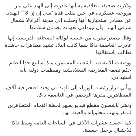
وذكرت صحيفة بنغلاديشية أنها غادرت إلى الهند على متن 
مروحية عسكرية، في حين نقلت قناة "سي إن إن 18" الهندية 
عن مصادر استخبارية أنها وصلت إلى مدينة أغراتالا بشمال 
شرقي الهند، وأن نيودلهي تعهدت بضمان سلامتها.
وقال مصدر مقرب من حسينة لوكالة الصحافة الفرنسية إنها 
غادرت العاصمة داكا بينما كانت البلاد تشهد مظاهرات حاشدة 
تطالب باستقالتها.
ووضعت الانتفاضة الشعبية المستمرة منذ أسابيع حدا لنظام 
حكم تصفه المعارضة البنغلاديشية ومنظمات دولية بأنه 
استبدادي.
ويأتي فرار رئيسة الوزراء إلى الهند في وقت اقتحم فيه آلاف 
المتظاهرين مقرها الرسمي في العاصمة داكا. 
ونشر ناشطون مقطع فيديو يظهر لحظة اقتحام المتظاهرين 
للمقر ونهب محتوياته والعبث بها.
كما احتشد عشرات الآلاف في الساحات العامة وسط داكا 
للاحتفال برحيل حسينة.