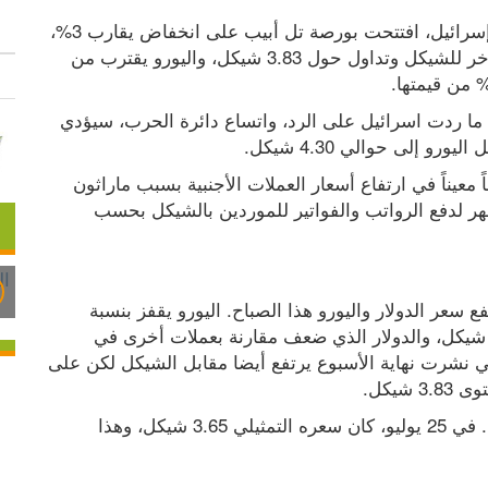
وفي ظل اضطراب الأسواق والتوترات الأمنية في إسرائيل، افتتحت بورصة تل أبيب على انخفاض يقارب 3%، 
كما افتتح أسبوع تداول العملات الأجنبية مع تراجع آخر للشيكل وتداول حول 3.83 شيكل، واليورو يقترب من 
الرد الهجومي المتوقع من قبل إيران وحلفائها، واذا ما ردت اسرائيل على الرد، واتساع دائرة الحرب، سيؤدي 
و في حال تأخر التصعيد الأمني فسنرى فعلياً تعويضاً معيناً في ارتفاع أسعار العملات الأجنبية بسبب ماراثون 
الشيكل من قبل المصدرين والمصنعين كل بداية شهر لدفع الرواتب والفواتير للموردين بالشيكل بحسب 
وبعد ضعف العملة الإسرائيلية الأسبوع الماضي، ارتفع سعر الدولار واليورو هذا الصباح. اليورو يقفز بنسبة 
1.5% مقابل الشيكل ويتداول بالقرب من سعر 4.2 شيكل، والدولار الذي ضعف مقارنة بعملات أخرى في 
العالم بعد البيانات الاقتصادية الأمريكية الضعيفة التي نشرت نهاية الأسبوع يرتفع أيضا مقابل الشيكل لكن على 
وفي 10 أيام فقط خسر الشيكل نحو 5% من قيمته. في 25 يوليو، كان سعره التمثيلي 3.65 شيكل، وهذا 