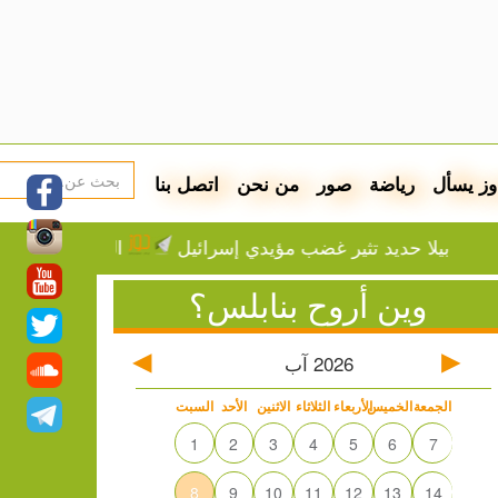
وز يسأل
رياضة
صور
من نحن
اتصل بنا
بيلا حديد تثير غضب مؤيدي إسرائيل
الطقس: ارتفاع تدريج
وين أروح بنابلس؟
2026
آب
الجمعة
الخميس
الأربعاء
الثلاثاء
الاثنين
الأحد
السبت
1
2
3
4
5
6
7
8
9
10
11
12
13
14