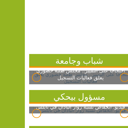
شباب وجامعة
احتجاجاً على التمييز.. مجلس طلبة خضوري
يعلق فعاليات التسجيل
مسؤول بيحكي
فيديو: انخفاض نسبة زوار الباذان في نابلس