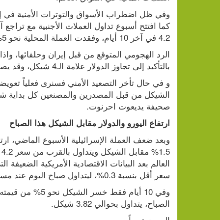
4.2 في آخر 10 أيام، وفقدت العملة المحلية نحو 5% من قيمتها.
بالتأكيد إلى تجاوز الدولار علامة الـ4 شيكل، وقد يصل اليورو إلى حوالي 4.30 شيكل.
صحيفة يديعوت احرنوت.
ارتفاع اليورو والدولار مقابل الشيكل هذا الصباح
سعر أقل بنسبة 0.3%، ليتداول صباح اليوم عند مستوى 3.83 شيكل.
الصباح، يتداول بحوالي 3.82 شيكل.
المصدر: معاً