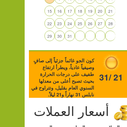
15
16
17
18
19
20
21
22
23
24
25
26
27
28
29
30
31
كون الجو غائماً جزئياً إلى صافٍ
وصيفياً عادياً، ويطرأ ارتفاع
طفيف على درجات الحرارة
31/ 21
بحيث تصبح أعلى من معدلها
السنوي العام بقليل، وتتراوح في
نابلس 31 نهاراً و21 ليلاً.
أسعار العملات