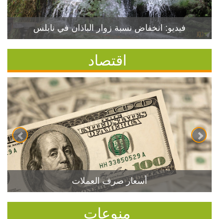
فيديو: انخفاض نسبة زوار الباذان في نابلس
اقتصاد
أسعار صرف العملات
منوعات