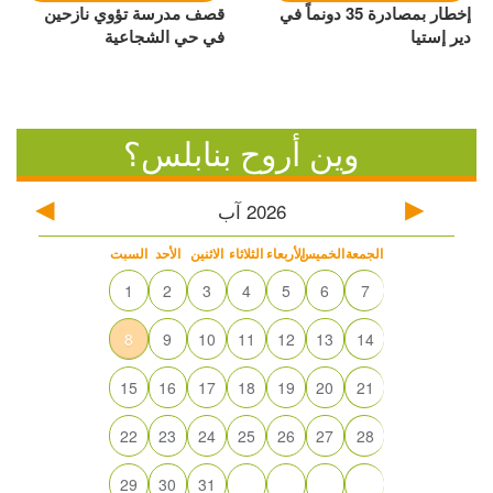
إخطار بمصادرة 35 دونماً في
قصف مدرسة تؤوي نازحين
دير إستيا
في حي الشجاعية
وين أروح بنابلس؟
2026
آب
الجمعة
الخميس
الأربعاء
الثلاثاء
الاثنين
الأحد
السبت
1
2
3
4
5
6
7
8
9
10
11
12
13
14
15
16
17
18
19
20
21
22
23
24
25
26
27
28
29
30
31