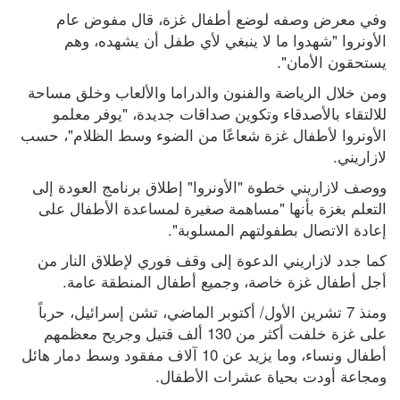
وفي معرض وصفه لوضع أطفال غزة، قال مفوض عام 
الأونروا "شهدوا ما لا ينبغي لأي طفل أن يشهده، وهم 
يستحقون الأمان".
ومن خلال الرياضة والفنون والدراما والألعاب وخلق مساحة 
للالتقاء بالأصدقاء وتكوين صداقات جديدة، "يوفر معلمو 
الأونروا لأطفال غزة شعاعًا من الضوء وسط الظلام"، حسب 
لازاريني.
ووصف لازاريني خطوة "الأونروا" إطلاق برنامج العودة إلى 
التعلم بغزة بأنها "مساهمة صغيرة لمساعدة الأطفال على 
إعادة الاتصال بطفولتهم المسلوبة".
كما جدد لازاريني الدعوة إلى وقف فوري لإطلاق النار من 
أجل أطفال غزة خاصة، وجميع أطفال المنطقة عامة.
ومنذ 7 تشرين الأول/ أكتوبر الماضي، تشن إسرائيل، حرباً 
على غزة خلفت أكثر من 130 ألف قتيل وجريح معظمهم 
أطفال ونساء، وما يزيد عن 10 آلاف مفقود وسط دمار هائل 
ومجاعة أودت بحياة عشرات الأطفال.