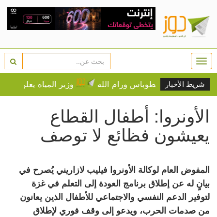
Togg
navi
وزير المياه يعلن حزمة تدخلات عاجلة لتأمين ال
شريط الأخبار
الأونروا: أطفال القطاع
يعيشون فظائع لا توصف
المفوض العام لوكالة الأونروا فيليب لازاريني يُصرح في
بيانٍ له عن إطلاق برنامج العودة إلى التعلم في غزة
لتوفير الدعم النفسي والاجتماعي للأطفال الذين يعانون
من صدمات الحرب، ويدعو إلى وقف فوري لإطلاق