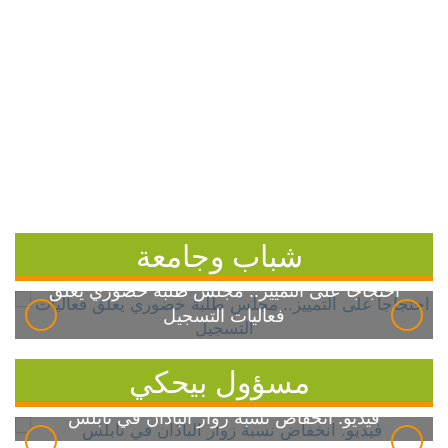
شباب وجامعة
احتجاجاً على التمييز.. مجلس طلبة خضوري يعلق
فعاليات التسجيل
مسؤول بيحكي
فيديو: انخفاض نسبة زوار الباذان في نابلس