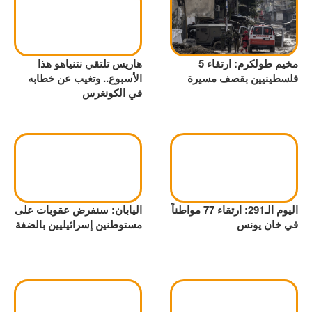
مخيم طولكرم: ارتقاء 5
هاريس تلتقي نتنياهو هذا
فلسطينيين بقصف مسيرة
الأسبوع.. وتغيب عن خطابه
في الكونغرس
اليوم الـ291: ارتقاء 77 مواطناً
اليابان: سنفرض عقوبات على
في خان يونس
مستوطنين إسرائيليين بالضفة