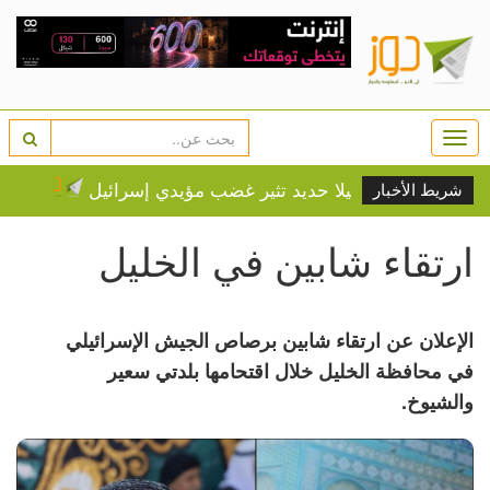
Togg
navi
ملات
بيلا حديد تثير غضب مؤيدي إسرائيل
الطقس: ار
شريط الأخبار
ارتقاء شابين في الخليل
الإعلان عن ارتقاء شابين برصاص الجيش الإسرائيلي
في محافظة الخليل خلال اقتحامها بلدتي سعير
والشيوخ.