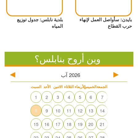
بايدن: سأواصل العمل لإنهاء
بلدية نابلس: جدول توزيع
حرب القطاع
المياه
وين أروح بنابلس؟
2026
آب
الجمعة
الخميس
الأربعاء
الثلاثاء
الاثنين
الأحد
السبت
1
2
3
4
5
6
7
8
9
10
11
12
13
14
15
16
17
18
19
20
21
22
23
24
25
26
27
28