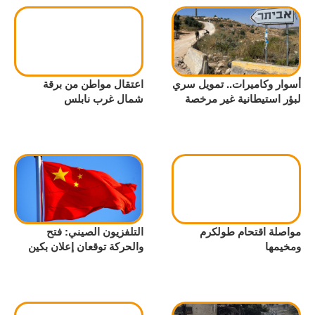
أسوار وكاميرات.. تمويل سري
اعتقال مواطن من برقة
لبؤر استيطانية غير مرخصة
شمال غرب نابلس
مواصلة اقتحام طولكرم
التلفزيون الصيني: فتح
ومخيمها
والحركة توقعان إعلان بكين