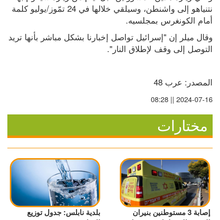
نتنياهو إلى واشنطن، وسيلقي خلالها في 24 تمّوز/يوليو كلمة 
أمام الكونغرس بمجلسيه.
وقال ميلر إن "إسرائيل تواصل إخبارنا بشكل مباشر بأنها تريد 
التوصل إلى وقف لإطلاق النار".
المصدر: عرب 48
2024-07-16 || 08:28
مختارات
إصابة 3 مستوطنين بنيران
بلدية نابلس: جدول توزيع