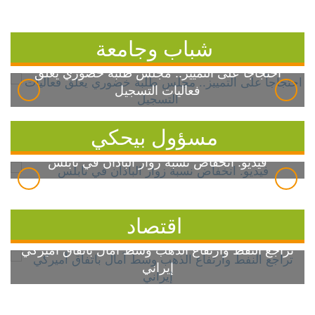
شباب وجامعة
احتجاجاً على التمييز.. مجلس طلبة خضوري يعلق
فعاليات التسجيل
مسؤول بيحكي
فيديو: انخفاض نسبة زوار الباذان في نابلس
اقتصاد
تراجع النفط وارتفاع الذهب وسط آمال باتفاق أميركي
إيراني