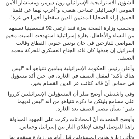
الشؤون الاستراتيجية الإسرائيلي رون ديرمر، ومستشار الأمن 
القومي الإسرائيلي تساحي هنغبي، و"أعرب لهما عن قلقنا 
العميق إزاء الضحايا المدنيين الذين سقطوا أخيرا في غزة".
وبحسب وزارة الصحة بغزة فقد ارتقى 92 فلسطينيا نصفهم 
من النساء والأطفال، بغارة إسرائيلية استهدفت السبت مخيم 
المواصي للنازحين في خان يونس جنوبي القطاع وقالت 
إسرائيل إن هدفها كان قائد الجناح العسكري للحركة محمد 
الضيف.
وأعلن رئيس الحكومة الإسرائيلية بنيامين نتنياهو أنه "ليس 
هناك تأكيد" لمقتل الضيف في الغارة، في حين أكد مسؤول 
في حماس أنّ قائد كتائب عز الدين القسام بخير.
وفي واشنطن، أوضح ميلر أن المسؤولين الإسرائيليين كرروا 
على مسامع بلينكن ما ذكره نتنياهو من أنه "ليس لديهما 
يقين" بشأن مصير الضيف بعد الغارة.
وأوضح المتحدث أنّ المحادثات ركزت على الجهود المبذولة 
راهنا للتوصل لوقف لإطلاق النار بين إسرائيل وحماس.
وتأتي زيارة هذين المسؤولين قبل أيام من زيارة سيقوم بها 