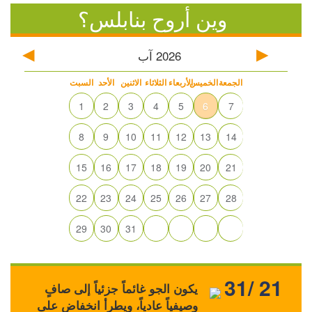
وين أروح بنابلس؟
2026
آب
الجمعة
الخميس
الأربعاء
الثلاثاء
الاثنين
الأحد
السبت
1
2
3
4
5
6
7
8
9
10
11
12
13
14
15
16
17
18
19
20
21
22
23
24
25
26
27
28
29
30
31
31/ 21
يكون الجو غائماً جزئياً إلى صافٍ
وصيفياً عادياً، ويطرأ انخفاض على