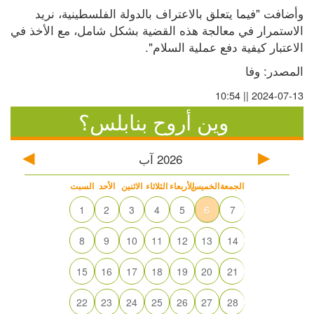
وأضافت "فيما يتعلق بالاعتراف بالدولة الفلسطينية، نريد 
الاستمرار في معالجة هذه القضية بشكل شامل، مع الأخذ في 
الاعتبار كيفية دفع عملية السلام".
المصدر: وفا
2024-07-13 || 10:54
وين أروح بنابلس؟
2026
آب
الجمعة
الخميس
الأربعاء
الثلاثاء
الاثنين
الأحد
السبت
1
2
3
4
5
6
7
8
9
10
11
12
13
14
15
16
17
18
19
20
21
22
23
24
25
26
27
28