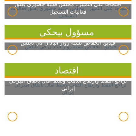
احتجاجاً على التمييز.. مجلس طلبة خضوري يعلق
فعاليات التسجيل
مسؤول بيحكي
فيديو: انخفاض نسبة زوار الباذان في نابلس
اقتصاد
تراجع النفط وارتفاع الذهب وسط آمال باتفاق أميركي
إيراني