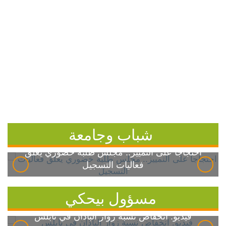
شباب وجامعة
احتجاجاً على التمييز.. مجلس طلبة خضوري يعلق
فعاليات التسجيل
مسؤول بيحكي
فيديو: انخفاض نسبة زوار الباذان في نابلس