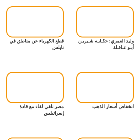
وليد العمري: حكـايـة شـيريـن
قطع الكهرباء عن مناطق في
أبـو عـاقـلة
نابلس
انخفاض أسعار الذهب
مصر تلغي لقاء مع قادة
إسرائيليين