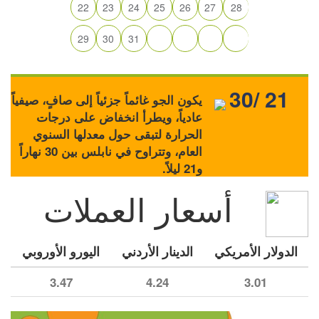
22
23
24
25
26
27
28
29
30
31
30/ 21
يكون الجو غائماً جزئياً إلى صافٍ، صيفياً
عادياً، ويطرأ انخفاض على درجات
الحرارة لتبقى حول معدلها السنوي
العام، وتتراوح في نابلس بين 30 نهاراً
و21 ليلاً.
أسعار العملات
الدولار الأمريكي
الدينار الأردني
اليورو الأوروبي
3.47
4.24
3.01