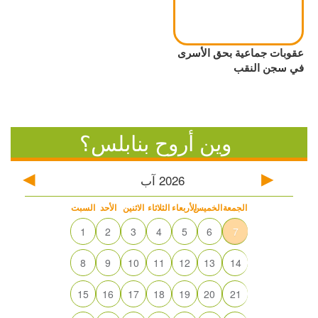
عقوبات جماعية بحق الأسرى
في سجن النقب
وين أروح بنابلس؟
2026
آب
الجمعة
الخميس
الأربعاء
الثلاثاء
الاثنين
الأحد
السبت
1
2
3
4
5
6
7
8
9
10
11
12
13
14
15
16
17
18
19
20
21