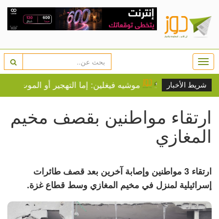
Togg
navi
فية عادية
موشيه فيغلين: إما التهجير أو الموت عطشا لج
شريط الأخبار
ارتقاء مواطنين بقصف مخيم
المغازي
ارتقاء 3 مواطنين وإصابة آخرين بعد قصف طائرات
إسرائيلية لمنزل في مخيم المغازي وسط قطاع غزة.