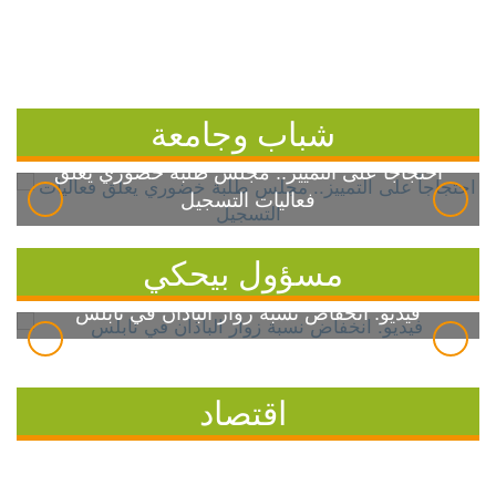
شباب وجامعة
احتجاجاً على التمييز.. مجلس طلبة خضوري يعلق
فعاليات التسجيل
مسؤول بيحكي
فيديو: انخفاض نسبة زوار الباذان في نابلس
اقتصاد