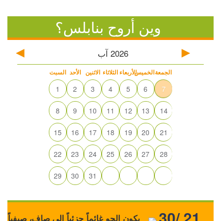
وين أروح بنابلس؟
2026
آب
الجمعة
الخميس
الأربعاء
الثلاثاء
الاثنين
الأحد
السبت
1
2
3
4
5
6
7
8
9
10
11
12
13
14
15
16
17
18
19
20
21
22
23
24
25
26
27
28
29
30
31
30/ 21
يكون الجو غائماً جزئياً إلى صافٍ، صيفياً