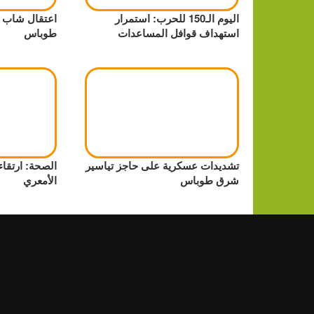
اليوم الـ150 للحرب: استمرار
اعتقال شاب ع
استهداف قوافل المساعدات
طوباس
تشديدات عسكرية على حاجز تياسير
الصحة: ارتقا
شرق طوباس
الأمعري