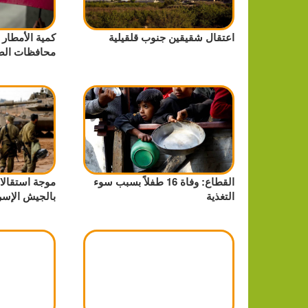
اعتقال شقيقين جنوب قلقيلية
كمية الأمطار 
محافظات الض
القطاع: وفاة 16 طفلاً بسبب سوء
موجة استقالا
التغذية
بالجيش الإسر