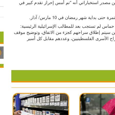
ذكر التلفزيون المصري، الاثنين 04.03.2024، نقلا عن مصدر استخباراتي أنه "تم أمس إحراز تقدم كبير في 
بداية شهر رمضان في 10 مارس/ آذار.
ويتناقض التقرير مع الموقف الإسرائيلي القائل بأن حماس لم تستجب بعد للمطالب الإسرائيلية الرئيسية: 
الحصول على قائمة بأسماء المختطفين الأحياء الذين سيتم إطلاق سراحهم كجزء من الاتفاق، وتوضيح موقف 
حماس بشأن المفتاح الذي سيتم بموجبه إطلاق سراح الأسرى الفلسطينيين، وعددهم مقابل كل أسير 