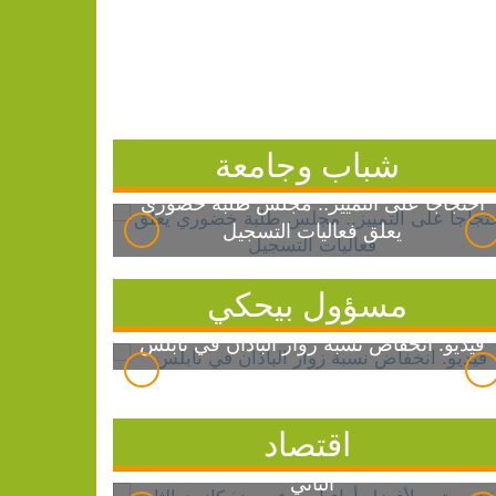
شباب وجامعة
احتجاجاً على التمييز.. مجلس طلبة خضوري
يعلق فعاليات التسجيل
مسؤول بيحكي
فيديو: انخفاض نسبة زوار الباذان في نابلس
اقتصاد
الذهب يتجه لأفضل أداء أسبوعي منذ كانون
الثاني