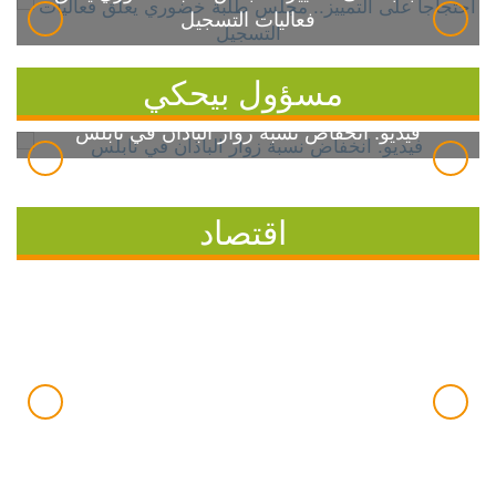
فعاليات التسجيل
مسؤول بيحكي
فيديو: انخفاض نسبة زوار الباذان في نابلس
اقتصاد