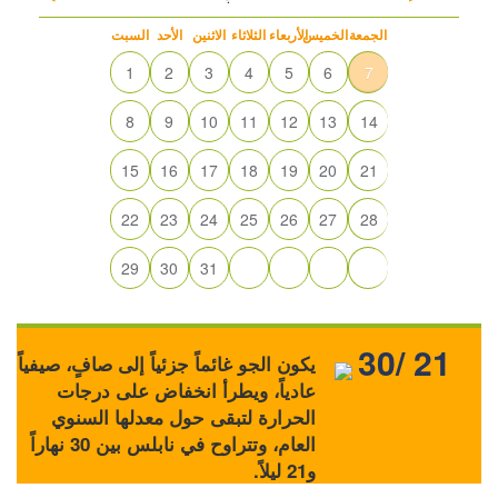
الجمعة
الخميس
الأربعاء
الثلاثاء
الاثنين
الأحد
السبت
1
2
3
4
5
6
7
8
9
10
11
12
13
14
15
16
17
18
19
20
21
22
23
24
25
26
27
28
29
30
31
30/ 21
يكون الجو غائماً جزئياً إلى صافٍ، صيفياً
عادياً، ويطرأ انخفاض على درجات
الحرارة لتبقى حول معدلها السنوي
العام، وتتراوح في نابلس بين 30 نهاراً
و21 ليلاً.