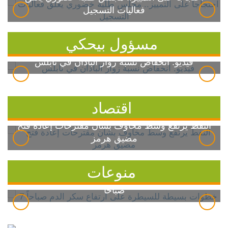
فعاليات التسجيل
مسؤول بيحكي
فيديو: انخفاض نسبة زوار الباذان في نابلس
اقتصاد
النفط يرتفع وسط مخاوف بشأن مقترحات إعادة فتح
مضيق هرمز
منوعات
7 خطوات بسيطة للسيطرة على ارتفاع سكر الدم
صباحاً