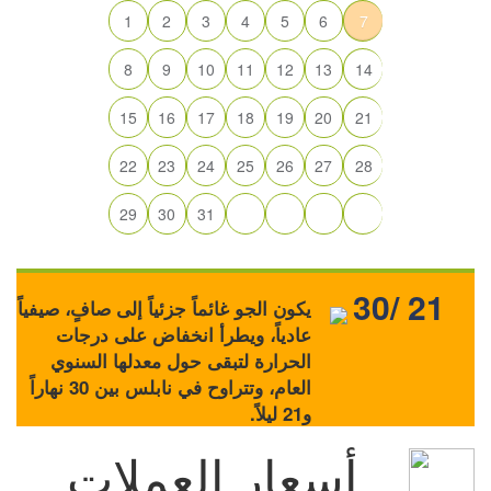
1
2
3
4
5
6
7
8
9
10
11
12
13
14
15
16
17
18
19
20
21
22
23
24
25
26
27
28
29
30
31
30/ 21
يكون الجو غائماً جزئياً إلى صافٍ، صيفياً
عادياً، ويطرأ انخفاض على درجات
الحرارة لتبقى حول معدلها السنوي
العام، وتتراوح في نابلس بين 30 نهاراً
و21 ليلاً.
أسعار العملات