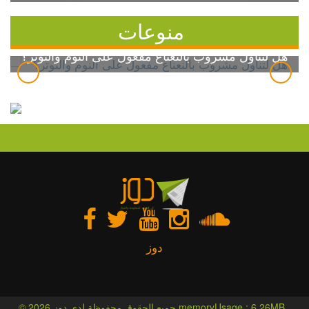
منوعات
هل لتناول مشروب بالنعناع مفعول على النوم والتوتر؟
دوز
© 2026 جميع الحقوق محفوظة لدى دوز memoryUsage : 6.26MB ,