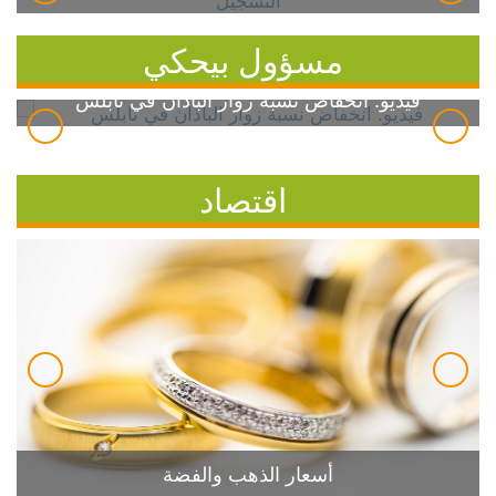
مسؤول بيحكي
فيديو: انخفاض نسبة زوار الباذان في نابلس
اقتصاد
أسعار الذهب والفضة