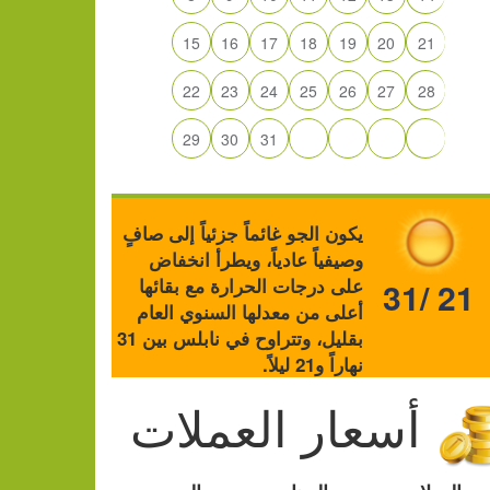
15
16
17
18
19
20
21
22
23
24
25
26
27
28
29
30
31
يكون الجو غائماً جزئياً إلى صافٍ
وصيفياً عادياً، ويطرأ انخفاض
على درجات الحرارة مع بقائها
31/ 21
أعلى من معدلها السنوي العام
بقليل، وتتراوح في نابلس بين 31
نهاراً و21 ليلاً.
أسعار العملات