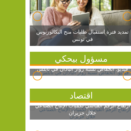
تمديد فترة استقبال طلبات منح البكالوريوس
في تونس
مسؤول بيحكي
فيديو: انخفاض نسبة زوار الباذان في نابلس
اقتصاد
ارتفاع الرقم القياسي لكميات الإنتاج الصناعي
خلال حزيران