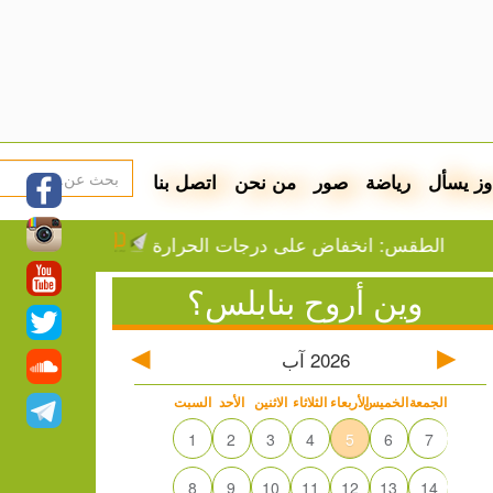
وز يسأل
رياضة
صور
من نحن
اتصل بنا
طقس: انخفاض على درجات الحرارة
اجتماع رباعي يبحث خ
وين أروح بنابلس؟
2026
آب
الجمعة
الخميس
الأربعاء
الثلاثاء
الاثنين
الأحد
السبت
1
2
3
4
5
6
7
8
9
10
11
12
13
14