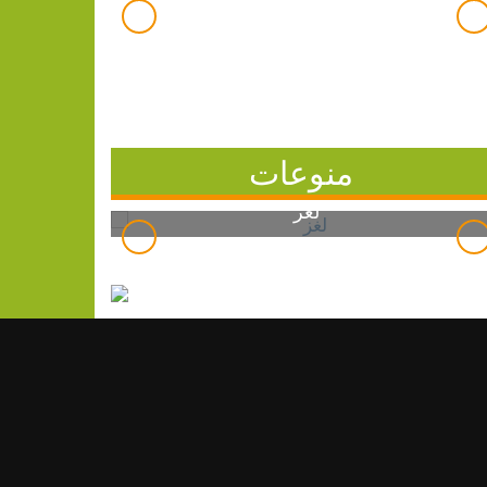
منوعات
لغز