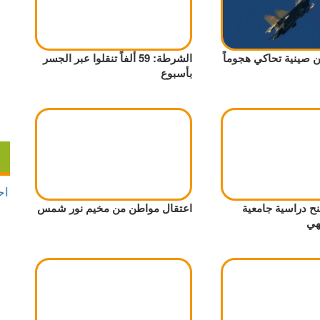
 صينية تحاكي هجوماً
الشرطة: 59 ألفاً تنقلوا عبر الجسر
بأسبوع
نح دراسية جامعية
اعتقال مواطن من مخيم نور شمس
هي