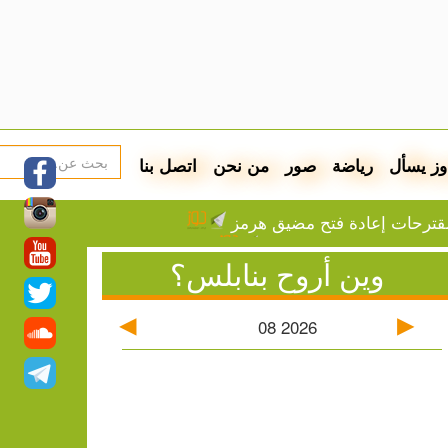
وز يسأل
رياضة
صور
من نحن
اتصل بنا
ترحات إعادة فتح مضيق هرمز
اتفاقية دفاع مشترك اليوم
وين أروح بنابلس؟
عقب شمال القدس
: جدول توزيع المياه
أسعار صرف العملات
08
2026
زة
ون والاستيلاء على أراض في جبع
قاطعته لبطولات كأس العالم
الاعتقال في قلنديا وكفر عقب