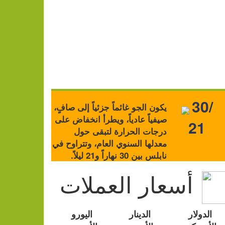
30/
يكون الجو غائماً جزئياً إلى صافٍ،
صيفياً عادياً، ويطرأ انخفاض على
21
درجات الحرارة لتبقى حول
معدلها السنوي العام، وتتراوح في
نابلس بين 30 نهاراً و21 ليلاً.
أسعار العملات
الدولار
الدينار
اليورو