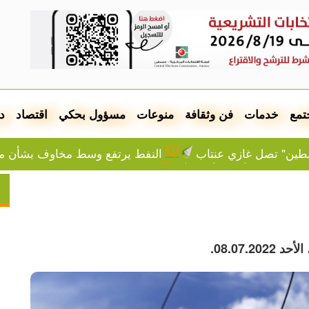
تمع
خدمات
فن وثقافة
منوعات
مسؤول بحكي
اقتصاد
د
سطين" تصل غازي عنتاب
النفط يرتفع وسط مخاوف بشأن مق
السعودية وباكستان وتركيا ستوقع 
محكمة أميركية تغرم ميتا 567 مليون دولار بسبب الأطفال
عشرات الإصابات في مخيم قلنديا وكفر 
معة
الصيدليات المناوبة في جنين الجمعة
بلدية نابلس
موشيه فيغلين: إما التهجير أو الموت عطشا لجميع سكان غ
08.07..
ة فاوتشي على خلفية ملف كورونا
إخطار بإزالة أشجار زيت
قنيطرة بالمدفعية
الاتحاد الأوروبي لكرة القدم يتمسّك بم
الجيش يوسع حملات الدهم و