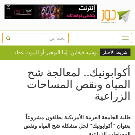
Togg
navi
ادية
موشيه فيغلين: إما التهجير أو الموت عطشا لجميع سك
شريط الأخبار
أكوابونيك.. لمعالجة شح
المياه ونقص المساحات
الزراعية
طلبة الجامعة العربية الأمريكية يطلقون مشروعاً
بعنوان "أكوابونيك" لحل مشكلة شح المياه ونقص
المساحات الزراعية.