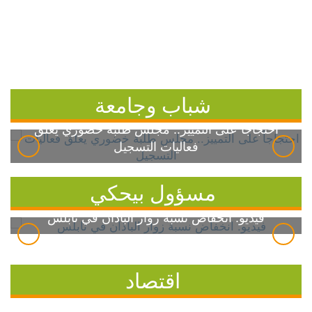
شباب وجامعة
احتجاجاً على التمييز.. مجلس طلبة خضوري يعلق
فعاليات التسجيل
مسؤول بيحكي
فيديو: انخفاض نسبة زوار الباذان في نابلس
اقتصاد