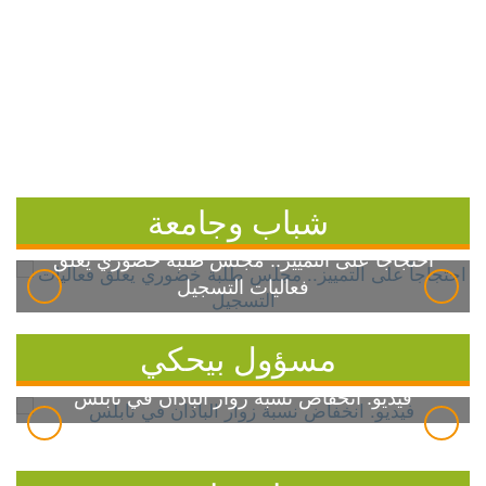
شباب وجامعة
احتجاجاً على التمييز.. مجلس طلبة خضوري يعلق
فعاليات التسجيل
مسؤول بيحكي
فيديو: انخفاض نسبة زوار الباذان في نابلس