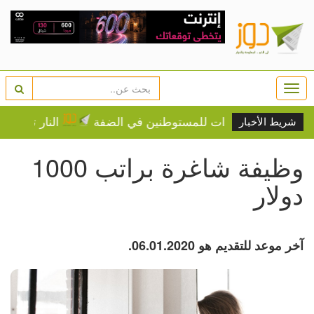
Togg
navi
هات واعتداءات للمستوطنين في الضفة
النار تلاحق السكان.. 20 ألف شخص يخلون منازلهم في 
شريط الأخبار
وظيفة شاغرة براتب 1000
دولار
آخر موعد للتقديم هو 06.01.2020.