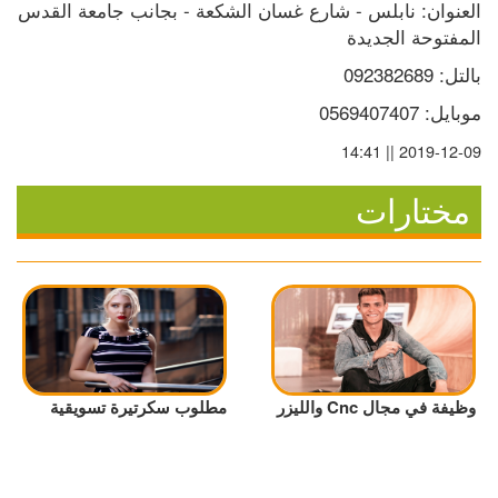
العنوان: نابلس - شارع غسان الشكعة - بجانب جامعة القدس 
المفتوحة الجديدة
بالتل: 092382689
موبايل: 0569407407
2019-12-09 || 14:41
مختارات
وظيفة في مجال Cnc والليزر
مطلوب سكرتيرة تسويقية