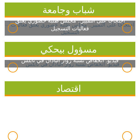
شباب وجامعة
احتجاجاً على التمييز.. مجلس طلبة خضوري يعلق
فعاليات التسجيل
مسؤول بيحكي
فيديو: انخفاض نسبة زوار الباذان في نابلس
اقتصاد