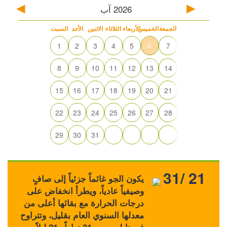
2026
آب
الجمعة
الخميس
الأربعاء
الثلاثاء
الاثنين
الأحد
السبت
1
2
3
4
5
6
7
8
9
10
11
12
13
14
15
16
17
18
19
20
21
22
23
24
25
26
27
28
29
30
31
31/ 21
يكون الجو غائماً جزئياً إلى صافٍ
وصيفياً عادياً، ويطرأ انخفاض على
درجات الحرارة مع بقائها أعلى من
معدلها السنوي العام بقليل، وتتراوح