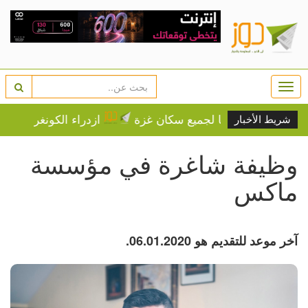
Togg
navi
و الموت عطشا لجميع سكان غزة
ازدراء الكونغرس.. توصية 
شريط الأخبار
وظيفة شاغرة في مؤسسة
ماكس
آخر موعد للتقديم هو 06.01.2020.