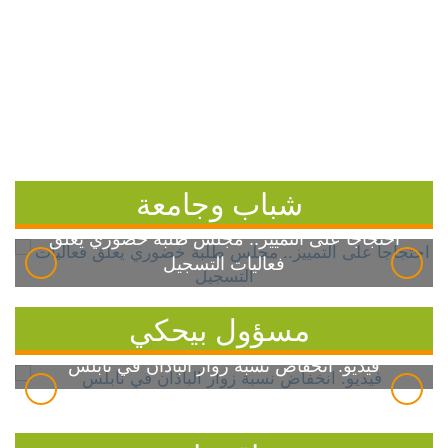
شباب وجامعة
احتجاجاً على التمييز.. مجلس طلبة خضوري يعلق
فعاليات التسجيل
مسؤول بيحكي
فيديو: انخفاض نسبة زوار الباذان في نابلس