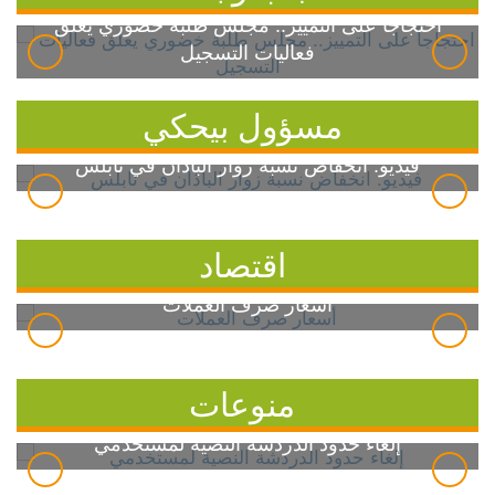
احتجاجاً على التمييز.. مجلس طلبة خضوري يعلق
فعاليات التسجيل
مسؤول بيحكي
فيديو: انخفاض نسبة زوار الباذان في نابلس
اقتصاد
أسعار صرف العملات
منوعات
إلغاء حدود الدردشة النصية لمستخدمي