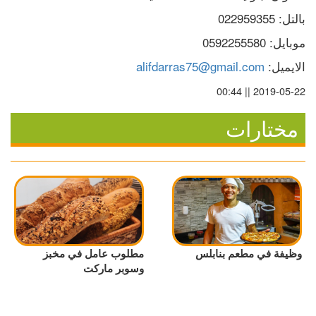
بالتل: 022959355
موبايل: 0592255580
الايميل: 
alifdarras75@gmail.com
2019-05-22 || 00:44
مختارات
وظيفة في مطعم بنابلس
مطلوب عامل في مخبز
وسوبر ماركت