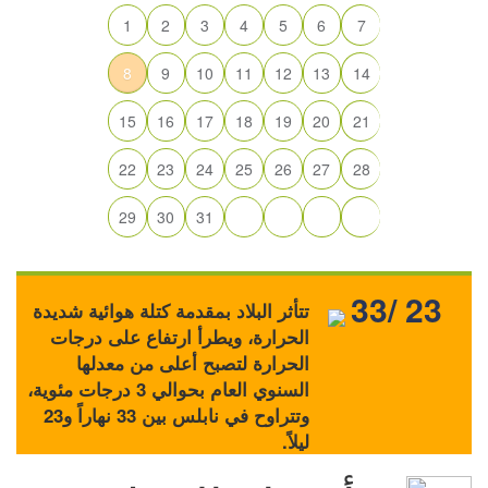
1
2
3
4
5
6
7
8
9
10
11
12
13
14
15
16
17
18
19
20
21
22
23
24
25
26
27
28
29
30
31
33/ 23
تتأثر البلاد بمقدمة كتلة هوائية شديدة
الحرارة، ويطرأ ارتفاع على درجات
الحرارة لتصبح أعلى من معدلها
السنوي العام بحوالي 3 درجات مئوية،
وتتراوح في نابلس بين 33 نهاراً و23
ليلاً.