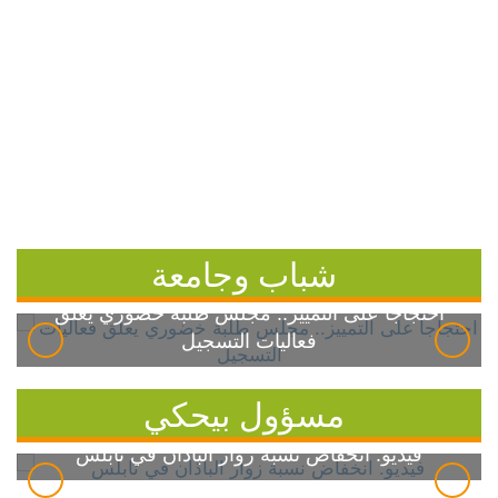
شباب وجامعة
احتجاجاً على التمييز.. مجلس طلبة خضوري يعلق
فعاليات التسجيل
مسؤول بيحكي
فيديو: انخفاض نسبة زوار الباذان في نابلس