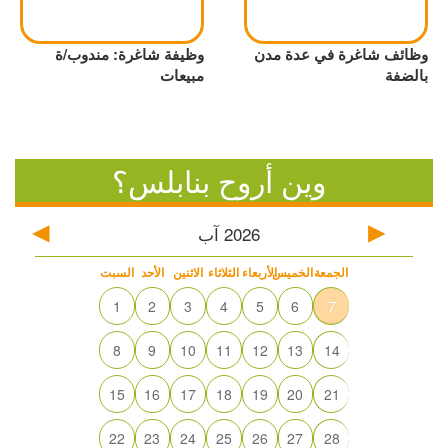
وظائف شاغرة في عدة مدن
وظيفة شاغرة: مندوب/ة
بالضفة
مبيعات
وين أروح بنابلس؟
2026
آب
الجمعة
الخميس
الأربعاء
الثلاثاء
الاثنين
الأحد
السبت
1
2
3
4
5
6
7
8
9
10
11
12
13
14
15
16
17
18
19
20
21
22
23
24
25
26
27
28