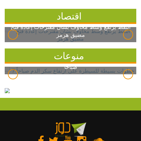
اقتصاد
النفط يرتفع وسط مخاوف بشأن مقترحات إعادة فتح
مضيق هرمز
منوعات
7 خطوات بسيطة للسيطرة على ارتفاع سكر الدم
صباحاً