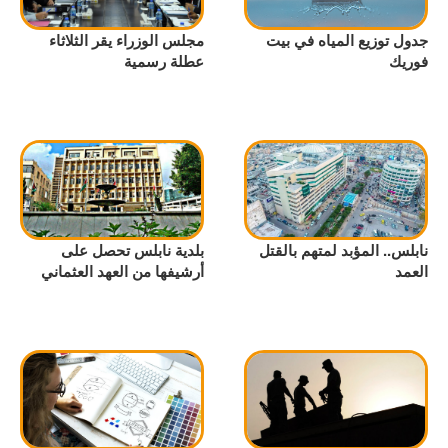
جدول توزيع المياه في بيت
مجلس الوزراء يقر الثلاثاء
فوريك
عطلة رسمية
نابلس.. المؤبد لمتهم بالقتل
بلدية نابلس تحصل على
العمد
أرشيفها من العهد العثماني