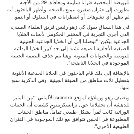
للبويضة المخصبة فئراناً سليمة ومعافاة. 29 من الأجنة 
تطورت إلى فئران صغيرة تتمتع بالصحة. وأظهر الباحثون أنه 
لم تظهر أي تشوهات أو اضطرابات في السلوك أو النمو.
في هذا السياق يقول كي زهو رئيس فريق العلماء الصيني، 
الذي أجرى التجربة في المختبر الحكومي لأبحاث الخلايا 
الجذعية ببكين: "توصلنا إلى أن الخلايا الجذعية الجنينية 
الصبغية الأحادية الصيغة تشبه إلى حد كبير الخلايا البدائية 
للبويضة والحيوانات المنوية. وهنا يتم حذف البصمة الجينية 
الموجودة في الخلايا الناضجة".
بالإضافة إلى ذلك قام الباحثون في الخلايا الجذعية الأنثوية 
بتعطيل ثلاث مناطق من الصبغة الجينية، وفي الذكرية سبع 
منها.
ويضيف زهو وزملاؤه لموقع scinexx الألماني: "من المثير 
للدهشة أن تحليلاتنا حول ترانسكريبتوم كشفت أن الجينات 
الوراثية كانت تُقرأ بشكل طبيعي تماماً. مناطق الجينات 
المطبوعة في الجنين تتوافق مع تلك الموجودة في الفئران 
الطبيعية الأخرى".