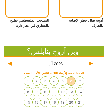
أدوية تقلل خطر الإصابة
المنتخب الفلسطيني يطيح
بالخرف
بالقطري في عقر داره
وين أروح بنابلس؟
2026
آب
الجمعة
الخميس
الأربعاء
الثلاثاء
الاثنين
الأحد
السبت
1
2
3
4
5
6
7
8
9
10
11
12
13
14
15
16
17
18
19
20
21