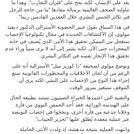
بعد على الإنسان، لكنه نجح على "فئران التجارب". وهذا ما 
تناولته الصحف العالمية برسالة مفادها "ما من حاجة للرجل 
في تكاثر الجنس البشري خلال العقدين القادمين ربما".
في هذا السياق يقول خبير الخصوبة الأسترالي الدكتور ديفيد 
مولوي، إن الاكتشافات الجديدة في مجال تكنولوجيا الإخصاب 
ستعجل من الممكن تحقيق هذا الأمر، الذي يُصنف في خانة 
المعجزات حتى الآن. لكنه يشير إلى أنه لا يرى سبباً وراء عدم 
تحقيق هذا الإنجاز نفسه في التكاثر البشري.
ويوضح مولوي لصحيفة "ذا كورير ميل" الأسترالية أنه على 
الرغم من أن لجان الأخلاقيات والمحظورات القانونية تمنع 
إجراء هذا النوع من الإخصاب على البشر، لكنه يرى أن 
الموقف سيتغير بمرور الوقت.
والتقنية التي اعتمدها الخبراء الصينيون تستند بطبيعة الحال 
على الهندسة الوراثية، فقد أُخذ الحمض النووي من فأرة 
وخلايا جذعية من فأرة أخرى، ونجحوا في إخصاب البويضة 
عبر عملية معقدة يُطلق عليها "تحرير الجينات".
وانتهت العملية بنتيجة مدهشة، إذ ولدت الأنثى الحاملة 