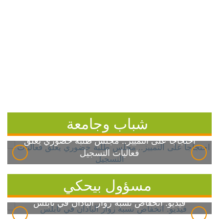
شباب وجامعة
احتجاجاً على التمييز.. مجلس طلبة خضوري يعلق
فعاليات التسجيل
مسؤول بيحكي
فيديو: انخفاض نسبة زوار الباذان في نابلس