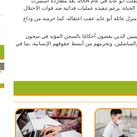
وأفاد نادي الأسير الفلسطيني أن قوات الاحتلال اعتقلت أبو عابد في عام 2004، بعد مطاردة استمرت 
حياة، بزعم تنفيذه عمليات فدائية ضد قوات الاحتلال.
وأشار نادي الأسير إلى أن سلطات الاحتلال هدمت منزل عائلة أبو عابد عقب اعتقاله، كما حرمته من وداع 
ويُعد الأسير أبو عابد من بين مئات الأسرى الفلسطينيين الذين يقضون أحكامًا بالسجن المؤبد في سجون 
الاحتلال، ضمن سياسة انتقامية تستهدف النشطاء والمناضلين، وتحرمهم من أبسط حقوقهم الإنسانية، بما في 