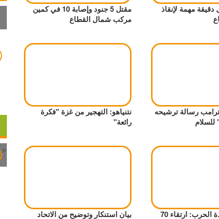
دقيقة مهمة لإنقاذ
مقتل 5 جنود وإصابة 10 في كمين
ع
مركب شمال القطاع
 ترامب رسالة ترشيحه
نتنياهو: التهجير من غزة "فكرة
 للسلام
رائعة"
113 يوماً لعودة الحرب: ارتقاء 70
بيان استنكار وتوضيح من الاتحاد