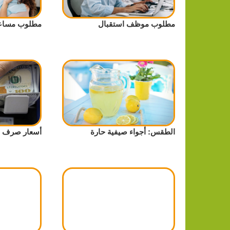
مطلوب موظف استقبال
مطلوب مساعد
الطقس: أجواء صيفية حارة
أسعار صرف ا