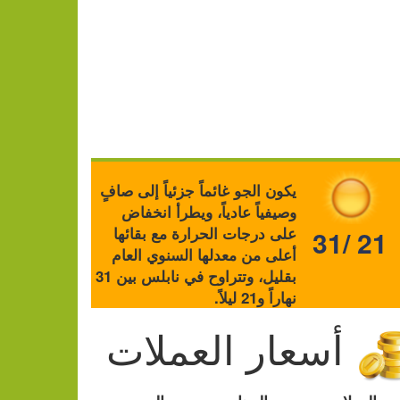
يكون الجو غائماً جزئياً إلى صافٍ
وصيفياً عادياً، ويطرأ انخفاض
على درجات الحرارة مع بقائها
31/ 21
أعلى من معدلها السنوي العام
بقليل، وتتراوح في نابلس بين 31
نهاراً و21 ليلاً.
أسعار العملات