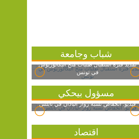
شباب وجامعة
تمديد فترة استقبال طلبات منح البكالوريوس
في تونس
مسؤول بيحكي
فيديو: انخفاض نسبة زوار الباذان في نابلس
اقتصاد