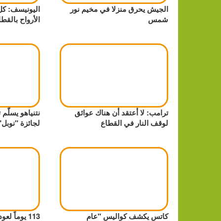
الجيش يحرق منزلا في مخيم نور
اليونيسف: كل 
شمس
الأرواح بالقطا
ترامب: لا أعتقد أن هناك عوائق
نتنياهو يسلّم
لوقف النار في القطاع
لجائزة "نوبل"
كاتس يكشف كواليس "عام