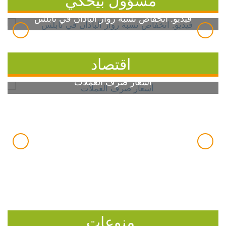
فيديو: انخفاض نسبة زوار الباذان في نابلس
اقتصاد
أسعار صرف العملات
منوعات