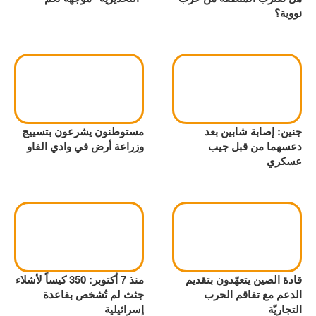
نووية؟
جنين: إصابة شابين بعد
مستوطنون يشرعون بتسييج
دعسهما من قبل جيب
وزراعة أرض في وادي الفاو
عسكري
قادة الصين يتعهّدون بتقديم
منذ 7 أكتوبر: 350 كيساً لأشلاء
الدعم مع تفاقم الحرب
جثث لم تُشخص بقاعدة
التجاريّة
إسرائيلية