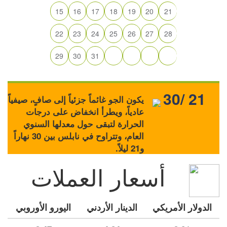
15
16
17
18
19
20
21
22
23
24
25
26
27
28
29
30
31
30/ 21
يكون الجو غائماً جزئياً إلى صافٍ، صيفياً
عادياً، ويطرأ انخفاض على درجات
الحرارة لتبقى حول معدلها السنوي
العام، وتتراوح في نابلس بين 30 نهاراً
و21 ليلاً.
أسعار العملات
الدولار الأمريكي
الدينار الأردني
اليورو الأوروبي