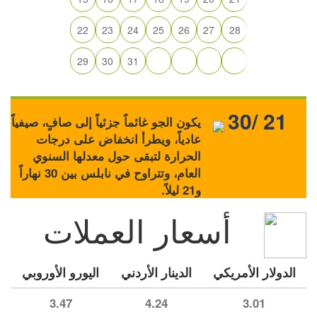
22
23
24
25
26
27
28
29
30
31
30/ 21
يكون الجو غائماً جزئياً إلى صافٍ، صيفياً
عادياً، ويطرأ انخفاض على درجات
الحرارة لتبقى حول معدلها السنوي
العام، وتتراوح في نابلس بين 30 نهاراً
و21 ليلاً.
أسعار العملات
الدولار الأمريكي
الدينار الأردني
اليورو الأوروبي
3.47
4.24
3.01