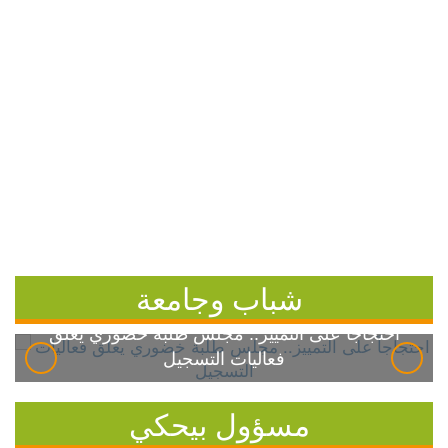
شباب وجامعة
احتجاجاً على التمييز.. مجلس طلبة خضوري يعلق
فعاليات التسجيل
مسؤول بيحكي