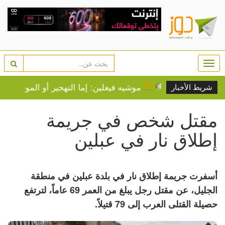
Togg
navi
صيفية عادية
موشيه فيغلين: إما التهجير أو الموت عطشا ل
شريط الأخبار
مقتل شخص في جريمة
إطلاق نار في عبلين
أسفرت جريمة إطلاق نار في بلدة عبلين في منطقة
الجليل، عن مقتل رجل يبلغ من العمر 69 عاماً، لترتفع
حصيلة القتلى العرب إلى 79 قتيلاً.