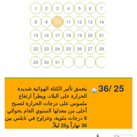
1
2
3
4
5
6
7
8
9
10
11
12
13
14
15
16
17
18
19
20
21
22
23
24
25
26
27
28
29
30
31
36/ 25
يتعمق تأثير الكتلة الهوائية شديدة
الحرارة على البلاد، ويطرأ ارتفاع
ملموس على درجات الحرارة لتصبح
أعلى من معدلها السنوي العام بحوالي
6 درجات مئوية، وتتراوح في نابلس بين
36 نهاراً و25 ليلاً.