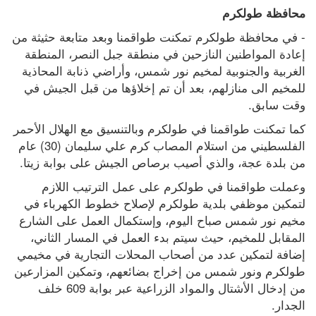
محافظة طولكرم
- في محافظة طولكرم تمكنت طواقمنا وبعد متابعة حثيثة من 
إعادة المواطنين النازحين في منطقة جبل النصر، المنطقة 
الغربية والجنوبية لمخيم نور شمس، وأراضي ذنابة المحاذية 
للمخيم الى منازلهم، بعد أن تم إخلاؤها من قبل الجيش في 
وقت سابق.
كما تمكنت طواقمنا في طولكرم وبالتنسيق مع الهلال الأحمر 
الفلسطيني من استلام المصاب كرم علي سليمان (30) عام 
من بلدة عجة، والذي أصيب برصاص الجيش على بوابة زيتا.
وعملت طواقمنا في طولكرم على عمل الترتيب اللازم 
لتمكين موظفي بلدية طولكرم لإصلاح خطوط الكهرباء في 
مخيم نور شمس صباح اليوم، وإستكمال العمل على الشارع 
المقابل للمخيم، حيث سيتم بدء العمل في المسار الثاني، 
إضافة لتمكين عدد من أصحاب المحلات التجارية في مخيمي 
طولكرم ونور شمس من إخراج بضائعهم، وتمكين المزارعين 
من إدخال الأشتال والمواد الزراعية عبر بوابة 609 خلف 
الجدار.