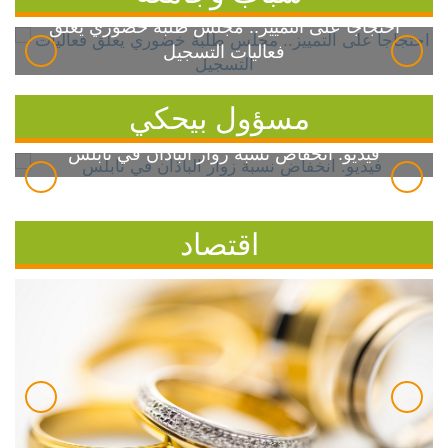
احتجاجاً على التمييز.. مجلس طلبة خضوري يعلق
فعاليات التسجيل
مسؤول بيحكي
فيديو: انخفاض نسبة زوار الباذان في نابلس
اقتصاد