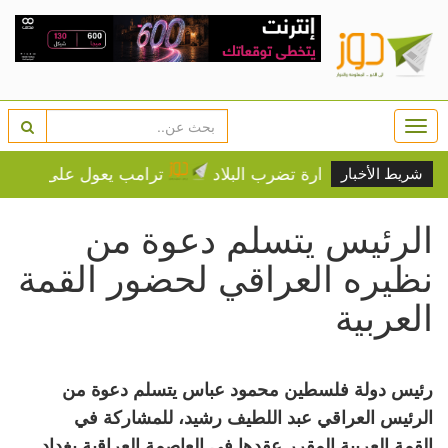
Togg
navi
ديدة الحرارة تضرب البلاد
ترامب يعول على الضغوط الاقتص
شريط الأخبار
الرئيس يتسلم دعوة من
نظيره العراقي لحضور القمة
العربية
رئيس دولة فلسطين محمود عباس يتسلم دعوة من
الرئيس العراقي عبد اللطيف رشيد، للمشاركة في
القمة العربية المقرر عقدها في العاصمة العراقية بغداد