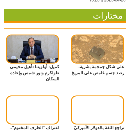
مختارات
على شكل جمجمة بشرية..
كميل: أولويتنا تأهيل مخيمي
رصد جسم غامض على المريخ
طولكرم ونور شمس وإعادة
السكان
تراجع الثقة بالدولار الأميركيّ
اعتراف "الظرف المختوم"..