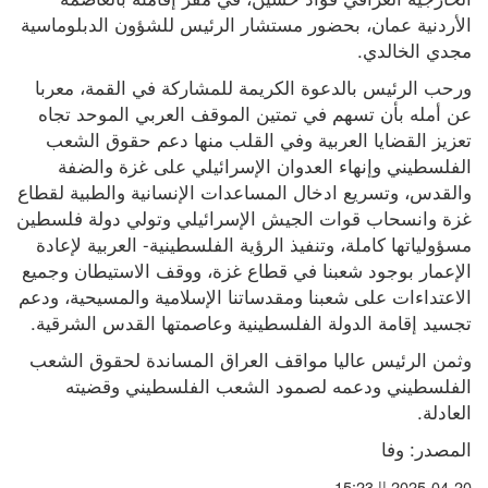
الأردنية عمان، بحضور مستشار الرئيس للشؤون الدبلوماسية 
مجدي الخالدي.
ورحب الرئيس بالدعوة الكريمة للمشاركة في القمة، معربا 
عن أمله بأن تسهم في تمتين الموقف العربي الموحد تجاه 
تعزيز القضايا العربية وفي القلب منها دعم حقوق الشعب 
الفلسطيني وإنهاء العدوان الإسرائيلي على غزة والضفة 
والقدس، وتسريع ادخال المساعدات الإنسانية والطبية لقطاع 
غزة وانسحاب قوات الجيش الإسرائيلي وتولي دولة فلسطين 
مسؤولياتها كاملة، وتنفيذ الرؤية الفلسطينية- العربية لإعادة 
الإعمار بوجود شعبنا في قطاع غزة، ووقف الاستيطان وجميع 
الاعتداءات على شعبنا ومقدساتنا الإسلامية والمسيحية، ودعم 
تجسيد إقامة الدولة الفلسطينية وعاصمتها القدس الشرقية.
وثمن الرئيس عاليا مواقف العراق المساندة لحقوق الشعب 
الفلسطيني ودعمه لصمود الشعب الفلسطيني وقضيته 
العادلة.
المصدر: وفا
2025-04-20 || 15:23