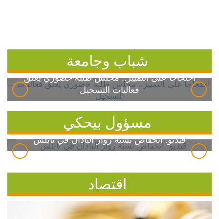
شباب وجامعة
احتجاجاً على التمييز.. مجلس طلبة خضوري يعلق
فعاليات التسجيل
مسؤول بيحكي
فيديو: انخفاض نسبة زوار الباذان في نابلس
اقتصاد