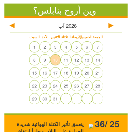
وين أروح بنابلس؟
2026
آب
الجمعة
الخميس
الأربعاء
الثلاثاء
الاثنين
الأحد
السبت
1
2
3
4
5
6
7
8
9
10
11
12
13
14
15
16
17
18
19
20
21
22
23
24
25
26
27
28
29
30
31
36/ 25
يتعمق تأثير الكتلة الهوائية شديدة
الحرارة على البلاد، ويطرأ ارتفاع