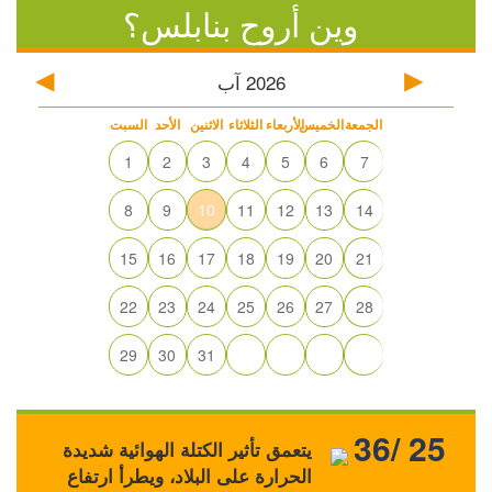
وين أروح بنابلس؟
2026
آب
الجمعة
الخميس
الأربعاء
الثلاثاء
الاثنين
الأحد
السبت
1
2
3
4
5
6
7
8
9
10
11
12
13
14
15
16
17
18
19
20
21
22
23
24
25
26
27
28
29
30
31
36/ 25
يتعمق تأثير الكتلة الهوائية شديدة
الحرارة على البلاد، ويطرأ ارتفاع