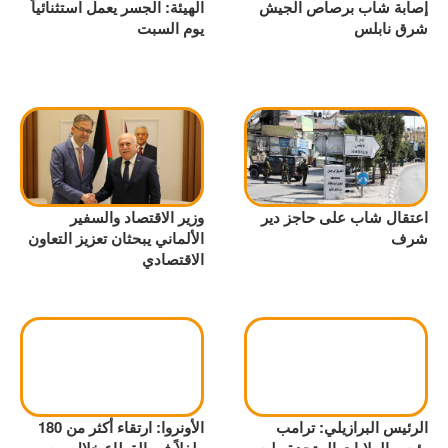
إصابة شاب برصاص الجيش
الهيئة: الجسر يعمل استثنائياً
شرق نابلس
يوم السبت
اعتقال شاب على حاجز دير
وزير الاقتصاد والسفير
شرف
الألماني يبحثان تعزيز التعاون
الاقتصادي
الرئيس البرازيلي: ترامب
الأونروا: ارتقاء أكثر من 180