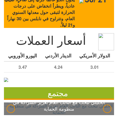
عادياً، ويطرأ انخفاض على درجات
الحرارة لتبقى حول معدلها السنوي
العام، وتتراوح في نابلس بين 30 نهاراً
و21 ليلاً.
أسعار العملات
الدولار الأمريكي
الدينار الأردني
اليورو الأوروبي
3.47
4.24
3.01
مجتمع
الخليلي تبحث مع النائب العام تعزيز الشراكة في
منظومة الحماية