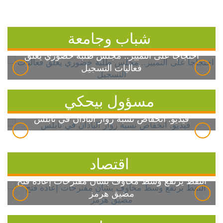
شباب وجامعة
احتجاجاً على التمييز.. مجلس طلبة خضوري يعلق
فعاليات التسجيل
مسؤول بيحكي
فيديو: انخفاض نسبة زوار الباذان في نابلس
اقتصاد
النفط يرتفع وسط مخاوف بشأن مقترحات إعادة فتح
مضيق هرمز