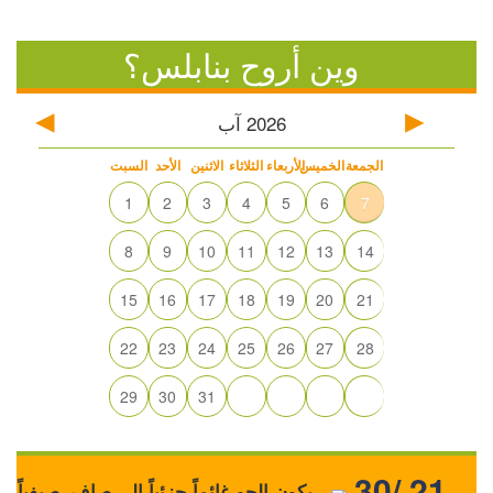
وين أروح بنابلس؟
2026
آب
الجمعة
الخميس
الأربعاء
الثلاثاء
الاثنين
الأحد
السبت
1
2
3
4
5
6
7
8
9
10
11
12
13
14
15
16
17
18
19
20
21
22
23
24
25
26
27
28
29
30
31
30/ 21
يكون الجو غائماً جزئياً إلى صافٍ، صيفياً