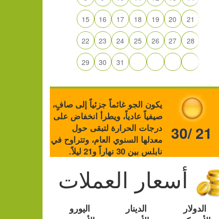
15
16
17
18
19
20
21
22
23
24
25
26
27
28
29
30
31
يكون الجو غائماً جزئياً إلى صافٍ،
صيفياً عادياً، ويطرأ انخفاض على
درجات الحرارة لتبقى حول
30/ 21
معدلها السنوي العام، وتتراوح في
نابلس بين 30 نهاراً و21 ليلاً.
أسعار العملات
الدولار
الدينار
اليورو