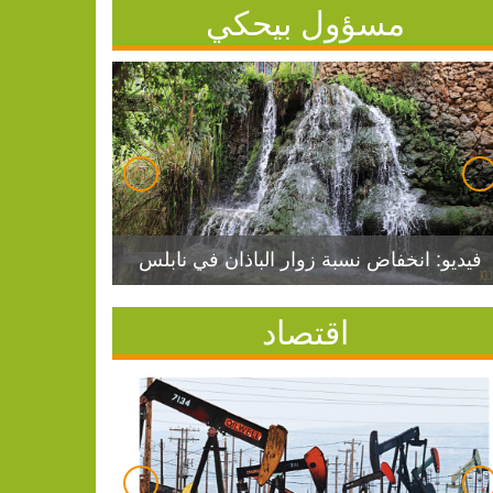
مسؤول بيحكي
فيديو: انخفاض نسبة زوار الباذان في نابلس
اقتصاد