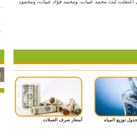
وأفادت مصادر محلية، بأن قوات الجيش الإسرائيلي اعتقلت ️ليث محمد عبيات، ومحمد فؤاد عبيات، ومحمود 
جدول توزيع المياه
أسعار صرف العملات