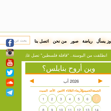
وز يسأل
رياضة
صور
من نحن
اتصل بنا
من البوسنة.. "قافلة فلسطين" تصل غازي عنتاب
النفط ي
وين أروح بنابلس؟
2026
آب
الجمعة
الخميس
الأربعاء
الثلاثاء
الاثنين
الأحد
السبت
1
2
3
4
5
6
7
8
9
10
11
12
13
14