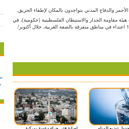
الأحمر والدفاع المدني يتواجدون بالمكان لإطفاء الحريق.
وفي الثالث من نوفمبر/تشرين الثاني الجاري، قالت هيئة مقاومة الجدار والاستيطان الفلسطينية (حكومية)، في 
بيان، إن الجيش الإسرائيلي ومستوطنين نفذوا 1490 اعتداء في مناطق متفرقة بالضفة الغربية، خلال أكتوبر/
جدول توزيع المياه
إصابة فتى جراء دعسة بمركبة