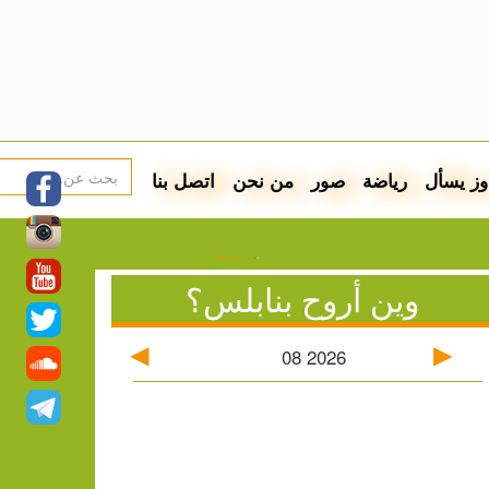
وز يسأل
رياضة
صور
من نحن
اتصل بنا
اء للمستوطنين في بيت فوريك
وين أروح بنابلس؟
ة والتحريض يتصاعد في أوساط المستوطنين
اني.. رسائل سياسية ومقابلة خارج المألوف
08
2026
 الفلسطينية
ستوطنين: إصابات واعتقالات واقتحامات
اقع الإسكان المؤقت للنازحين
أسعار صرف العملات