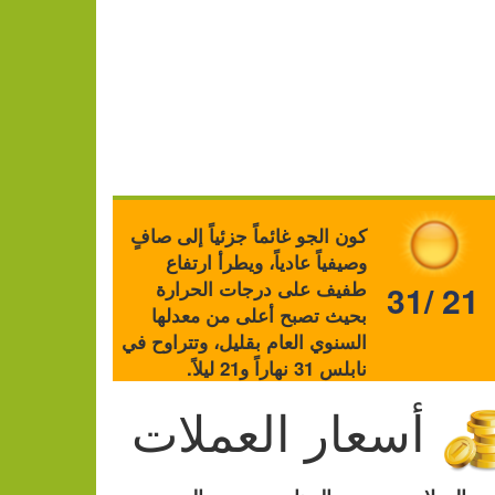
كون الجو غائماً جزئياً إلى صافٍ
وصيفياً عادياً، ويطرأ ارتفاع
طفيف على درجات الحرارة
31/ 21
بحيث تصبح أعلى من معدلها
السنوي العام بقليل، وتتراوح في
نابلس 31 نهاراً و21 ليلاً.
أسعار العملات