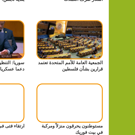
الجمعية العامة للأمم المتحدة تعتمد
سوريا: التنظ
قرارين بشأن فلسطين
دعما عسكريا ك
مستوطنون يحرقون منزلاً ومركبة
ارتقاء فتى ف
في بيت فوريك