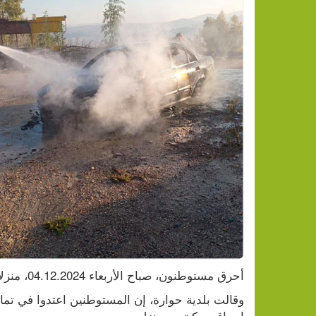
أحرق مستوطنون، صباح الأربعاء 04.12.2024، منزلا ومركبتين في بلدة حوارة، جنوب نابلس.
إحراق مركبتين ومنزل.