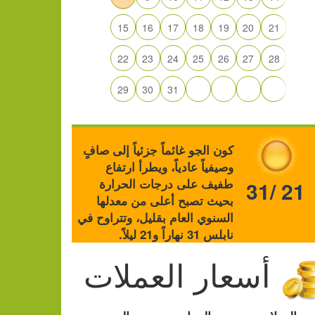
15
16
17
18
19
20
21
22
23
24
25
26
27
28
29
30
31
كون الجو غائماً جزئياً إلى صافٍ
وصيفياً عادياً، ويطرأ ارتفاع
طفيف على درجات الحرارة
31/ 21
بحيث تصبح أعلى من معدلها
السنوي العام بقليل، وتتراوح في
نابلس 31 نهاراً و21 ليلاً.
أسعار العملات