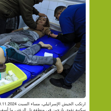
سكنية تؤوي نازحين في منطقة تل الزعتر، ما أسفر عن ارتقاء 40 مواطنا على الأقل، 