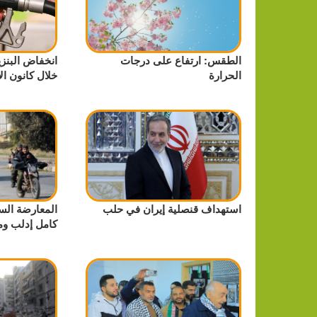
الطقس: ارتفاع على درجات
انخفاض البنزي
الحرارة
خلال كانون ال
استهداف قنصلية إيران في حلب
المعارضة الس
كامل إدلب و