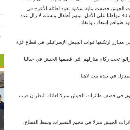
وأفاد مراسلو وفا نقلا عن مصادر محلية، بأن طائرات الجيش قصفت بناية سكنية تعود لعائلة الأعرج في 
منطقة تل الزعتر، وتؤوي نازحين، ما أدى إلى ارتقاء 40 مواطنا على الأقل، بينهم أطفال ونساء، لا زال عدد 
ود طواقم إسعاف وإنقاذ.
وأعلنت مصادر طبية، ارتقاء أكثر من 100 مواطن في مجازر ارتكبتها قوات الجيش الإسرائيلي في قطاع غزة 
وأشارت المصادر ذاتها إلى أن عشرات الضحايا ما زالوا تحت ركام منازلهم التي قصفها الجيش في جباليا 
ازل في بلدة بيت لاهيا.
وفي وقت سابق، ارتقى ثلاثة مواطنين وأصيب آخرون في قصف طائرات الجيش منزلا لعائلة البطران قرب 