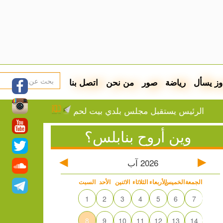
وز يسأل
رياضة
صور
من نحن
اتصل بنا
رئيس يستقبل مجلس بلدي بيت لحم
ميسي يفجع بوفاة والده خ
وين أروح بنابلس؟
2026
آب
الجمعة
الخميس
الأربعاء
الثلاثاء
الاثنين
الأحد
السبت
1
2
3
4
5
6
7
8
9
10
11
12
13
14