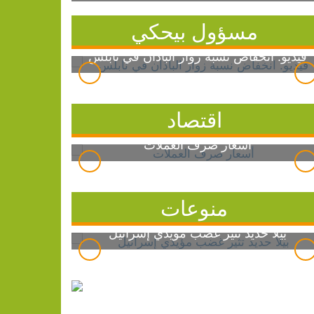
مسؤول بيحكي
فيديو: انخفاض نسبة زوار الباذان في نابلس
اقتصاد
أسعار صرف العملات
منوعات
بيلا حديد تثير غضب مؤيدي إسرائيل