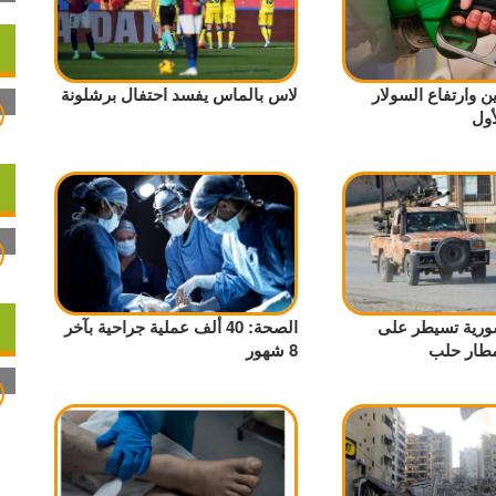
ن وارتفاع السولار
لاس بالماس يفسد احتفال برشلونة
أول
ورية تسيطر على
الصحة: 40 ألف عملية جراحية بآخر
مطار حلب
8 شهور