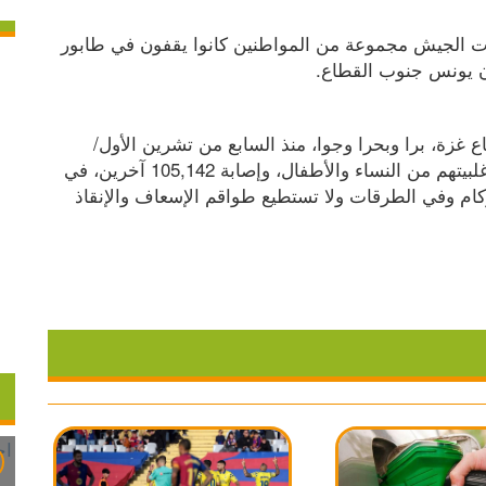
وارتقى 12 مواطنا وأصيب آخرون في قصف طائرات الجيش مجموعة من المواطنين كانوا يقفون في طابور 
ن يونس جنوب القطاع.
وتواصل قوات الجيش الإسرائيلي عدوانها على قطاع غزة، برا وبحرا وجوا، منذ السابع من تشرين الأول/ 
أكتوبر 2023، ما أسفر عن ارتقاء 44,382 مواطنا، أغلبيتهم من النساء والأطفال، وإصابة 105,142 آخرين، في 
حصيلة غير نهائية، إذ لا يزال آلاف الضحايا تحت الركام وفي الطرقات ولا تستطيع طواقم الإسعاف والإنقاذ 