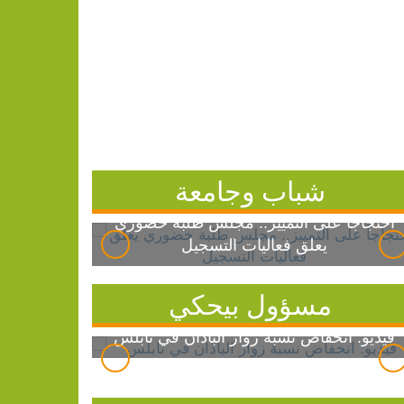
شباب وجامعة
احتجاجاً على التمييز.. مجلس طلبة خضوري
يعلق فعاليات التسجيل
مسؤول بيحكي
فيديو: انخفاض نسبة زوار الباذان في نابلس