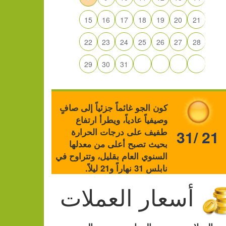
15
16
17
18
19
20
21
22
23
24
25
26
27
28
29
30
31
كون الجو غائماً جزئياً إلى صافٍ
وصيفياً عادياً، ويطرأ ارتفاع
طفيف على درجات الحرارة
31/ 21
بحيث تصبح أعلى من معدلها
السنوي العام بقليل، وتتراوح في
نابلس 31 نهاراً و21 ليلاً.
أسعار العملات