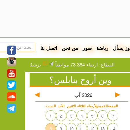
وز يسأل
رياضة
صور
من نحن
اتصل بنا
القطاع: ارتقاء 73.384 مواطناً
بزشكيان في عامه الثاني.. 
وين أروح بنابلس؟
2026
آب
الجمعة
الخميس
الأربعاء
الثلاثاء
الاثنين
الأحد
السبت
1
2
3
4
5
6
7
8
9
10
11
12
13
14