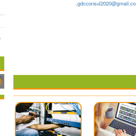
.
gdcconsul2020@gmail.c