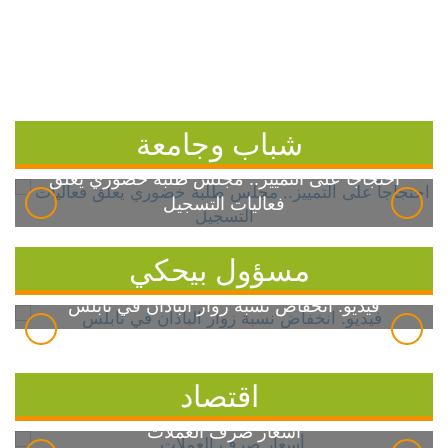
شباب وجامعة
احتجاجاً على التمييز.. مجلس طلبة خضوري يعلق
فعاليات التسجيل
مسؤول بيحكي
فيديو: انخفاض نسبة زوار الباذان في نابلس
اقتصاد
أسعار صرف العملات