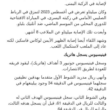
لإصابة في الركبة اليمنى.
وكان ميليتاو تعرض في أغسطس 2023 لتمزق في الرباط 
الصليبي الأمامي في ركبته اليسرى، في المباراة الافتتاحية 
للدوري المحلي من الموسم الماضي، ضد أتلتيك بلباو.
وأبعدت تلك الإصابة ميليتاو عن الملاعب 8 أشهر.
وشهد اللقاء أيضا إصابة الظهير الأيمن لوكاس فاسكيز، لكنه 
عاد إلى الملعب لاستكمال اللعب.
فينيسيوس يسجل هاتريك
وسجل فينيسيوس جونيور 3 أهداف (هاتريك)، ليقود فريقه 
للعودة لطريق الانتصارات.
وأنهى ريال مدريد الشوط الأول متقدما بهدفين نظيفين 
سجلهما فينيسيوس في الدقيقة 34 وجود بيلينغهام في 
الدقيقة 42.
وفي الشوط الثاني، سجل فينيسيوس الهدف الثاني له 
والثالث للريال في الدقيقة 61، قبل أن يسجل هدفه الثالث، 
والرابع للريال في الدقيقة 64.