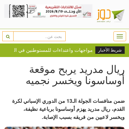
Togg
navi
ت واعتقالات ومواجهات واعتداءات للمستوطنين في الضفة
شريط الأخبار
ريال مدريد يربح موقعة
أوساسونا ويخسر نجميه
ضمن منافسات الجولة الـ13 من الدوري الإسباني لكرة
القدم، ريال مدريد يهزم أوساسونا برباعية نظيفة،
ويخسر لاعبين من فريقه بسبب الإصابة.