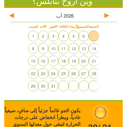
وين أروح بنابلس؟
2026
آب
الجمعة
الخميس
الأربعاء
الثلاثاء
الاثنين
الأحد
السبت
1
2
3
4
5
6
7
8
9
10
11
12
13
14
15
16
17
18
19
20
21
22
23
24
25
26
27
28
29
30
31
يكون الجو غائماً جزئياً إلى صافٍ، صيفياً
عادياً، ويطرأ انخفاض على درجات
الحرارة لتبقى حول معدلها السنوي
30/ 21