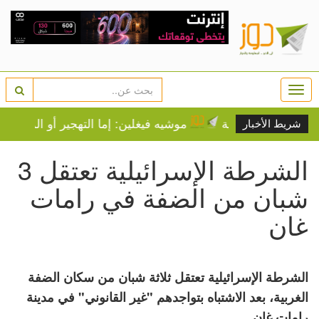
Togg
navi
 صيفية عادية
موشيه فيغلين: إما التهجير أو الموت عطشا
شريط الأخبار
الشرطة الإسرائيلية تعتقل 3
شبان من الضفة في رامات
غان
الشرطة الإسرائيلية تعتقل ثلاثة شبان من سكان الضفة
الغربية، بعد الاشتباه بتواجدهم "غير القانوني" في مدينة
رامات غان.