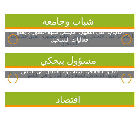
شباب وجامعة
احتجاجاً على التمييز.. مجلس طلبة خضوري يعلق
فعاليات التسجيل
مسؤول بيحكي
فيديو: انخفاض نسبة زوار الباذان في نابلس
اقتصاد