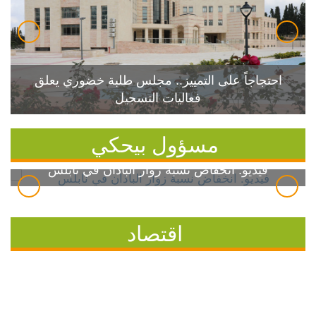
احتجاجاً على التمييز.. مجلس طلبة خضوري يعلق
فعاليات التسجيل
مسؤول بيحكي
فيديو: انخفاض نسبة زوار الباذان في نابلس
اقتصاد