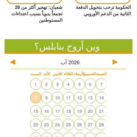
الحكومة ترحب بتحويل الدفعة
شعبان: تهجير أكثر من 28
الثانية من الدعم الأوروبي
تجمعاً بدوياً بسبب اعتداءات
المستوطنين
وين أروح بنابلس؟
2026
آب
الجمعة
الخميس
الأربعاء
الثلاثاء
الاثنين
الأحد
السبت
1
2
3
4
5
6
7
8
9
10
11
12
13
14
15
16
17
18
19
20
21
22
23
24
25
26
27
28