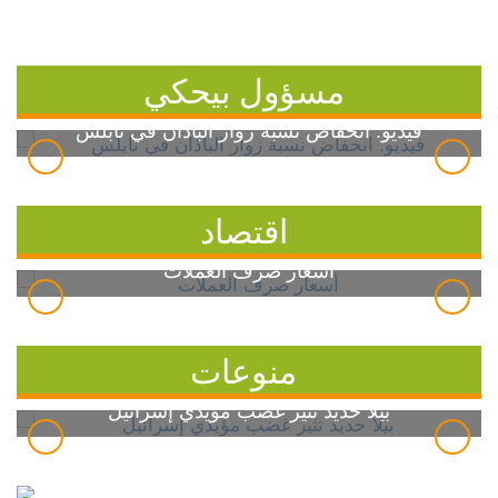
مسؤول بيحكي
فيديو: انخفاض نسبة زوار الباذان في نابلس
اقتصاد
أسعار صرف العملات
منوعات
بيلا حديد تثير غضب مؤيدي إسرائيل