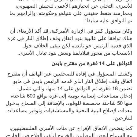
للأسرى، التخلي عن انحيازهم الأعمى للجيش الصهيوني، 
وممارسة ضغط حقيقي على نتنياهو وحكومته، وإلزامهم بما 
تم التوافق عليه سابقا".
وكان مسؤول كبير في الإدارة الأميركية، قد أكد الأربعاء، أن 
هناك توافقا على غالبية بنود اتفاق وقف إطلاق النار في غزة 
الذي قدمه الرئيس جو بايدن، لكن يبقى الخلاف حول 
الانسحاب من محور فيلادلفيا وبعض بنود تبادل الأسرى.
التوافق على 14 فقرة من مقترح بايدن
وكشف المسؤول في إفادة للصحفيين عبر الهاتف أن مقترح 
اتفاق وقف إطلاق النار الذي قدمه الرئيس بايدن في مايو 
تضمن 18 فقرة، تم التوافق على 14 منها، والتي تشمل 
إدخال مساعدات إنسانية يومية إلى غزة بواقع 600 شاحنة، 
منها 50 شاحنة مخصصة للوقود، بالإضافة إلى السماح بدخول 
معدات لإصلاح البنية التحتية والمستشفيات وتوفير مساعدات 
للنازحين.
كما يتضمن الاتفاق الإفراج عن مئات الأسرى الفلسطينيين، 
مع السماح لبعض المصابين بالخروج لتلقي العلاج في الخارج، 