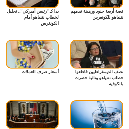
قصة أربعة جنود ورهينة قدمهم
بدا كـ "رئيس أميركي".. تحليل
نتنياهو للكونغرس
لخطاب نتنياهو أمام
الكونغرس
نصف الديمقراطيين قاطعوا
أسعار صرف العملات
خطاب نتنياهو ونائبة حضرت
بالكوفية