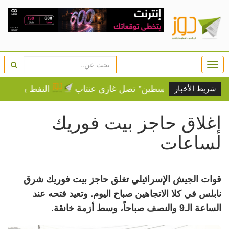
Togg
navi
.. "قافلة فلسطين" تصل غازي عنتاب
النفط يرتفع وسط م
شريط الأخبار
إغلاق حاجز بيت فوريك
لساعات
قوات الجيش الإسرائيلي تغلق حاجز بيت فوريك شرق
نابلس في كلا الاتجاهين صباح اليوم. وتعيد فتحه عند
الساعة الـ9 والنصف صباحاً، وسط أزمة خانقة.