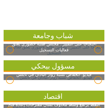
شباب وجامعة
احتجاجاً على التمييز.. مجلس طلبة خضوري يعلق
فعاليات التسجيل
مسؤول بيحكي
فيديو: انخفاض نسبة زوار الباذان في نابلس
اقتصاد
النفط يرتفع وسط مخاوف بشأن مقترحات إعادة فتح